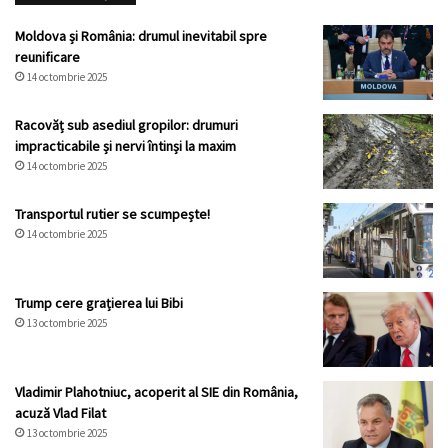
Moldova și România: drumul inevitabil spre
reunificare
14 octombrie 2025
Racovăț sub asediul gropilor: drumuri
impracticabile și nervi întinși la maxim
14 octombrie 2025
Transportul rutier se scumpește!
14 octombrie 2025
Trump cere grațierea lui Bibi
13 octombrie 2025
Vladimir Plahotniuc, acoperit al SIE din România,
acuză Vlad Filat
13 octombrie 2025