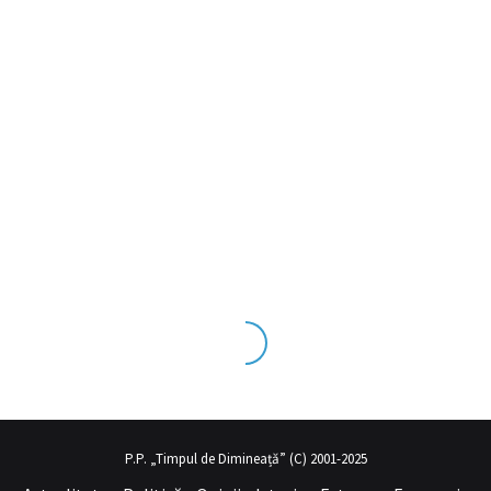
eks tecrübesinin ve üst
sex izle
seviye olduğu dışarıdan bakıldığın
P.P. „Timpul de Dimineață” (C) 2001-2025