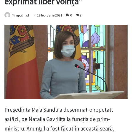
exprimat liber voința”
Timpul.md
12 februarie 2021
0
9
Președinta Maia Sandu a desemnat-o repetat,
astăzi, pe Natalia Gavrilița la funcția de prim-
ministru. Anunțul a fost făcut în această seară,