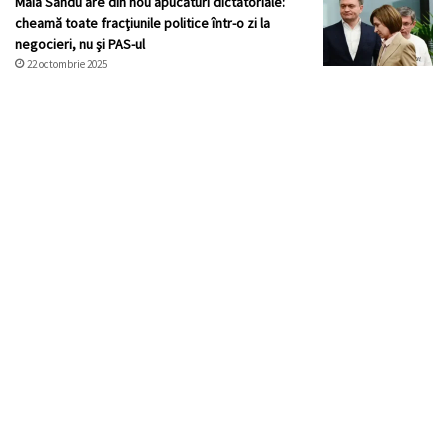
Maia Sandu are din nou apucături dictatoriale:
cheamă toate fracţiunile politice într-o zi la
negocieri, nu şi PAS-ul
22 octombrie 2025