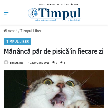
Meniu
Acasă
/
Timpul Liber
TIMPUL LIBER
Mănâncă păr de pisică în fiecare zi
Timpul.md
1 februarie 2013
0
3