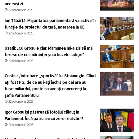
aceeași zi
22 octombrie 2025
Ion Tăbârță: Majoritatea parlamentară va activa în
funcție de proiectul de țară, aderarea la UE
22 octombrie 2025
Usatîi: „Cu Grosu e clar. Mămunea mi-a zis să mă
feresc de cei mărunței și cu buzele subțiri”
22 octombrie 2025
Costiuc, întrebare „sportivă” lui Stoianoglo: Când
ați fost PG, de ce nu i-ați închis pe cei are au
furat miliardul, poate nu aveați concurenți la
șefia Parlamentului
22 octombrie 2025
Igor Grosu își păstrează fotoliul călduț în
Parlament. Încă patru ani cu zero realizări!?
22 octombrie 2025