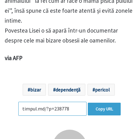
animalului” la fel cum ar face o mamă pisică puiului
ei”, însă spune că este foarte atentă și evită zonele
intime.
Povestea Lisei o să apară într-un documentar
despre cele mai bizare obsesii ale oamenilor.
via AFP
bizar
dependență
pericol
Copy URL