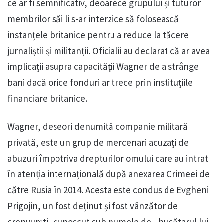
ce ar fi semnificativ, deoarece grupului și tuturor
membrilor săi li s-ar interzice să folosească
instanțele britanice pentru a reduce la tăcere
jurnaliștii și militanții. Oficialii au declarat că ar avea
implicații asupra capacității Wagner de a strânge
bani dacă orice fonduri ar trece prin instituțiile
financiare britanice.
Wagner, deseori denumită companie militară
privată, este un grup de mercenari acuzați de
abuzuri împotriva drepturilor omului care au intrat
în atenția internațională după anexarea Crimeei de
către Rusia în 2014. Acesta este condus de Evgheni
Prigojin, un fost deținut și fost vânzător de
crenvurști, cunoscut sub numele de „bucătarul lui