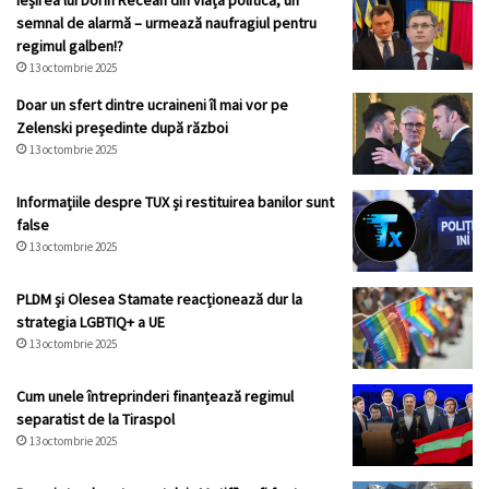
Ieșirea lui Dorin Recean din viața politică, un
semnal de alarmă – urmează naufragiul pentru
regimul galben!?
13 octombrie 2025
Doar un sfert dintre ucraineni îl mai vor pe
Zelenski președinte după război
13 octombrie 2025
Informațiile despre TUX și restituirea banilor sunt
false
13 octombrie 2025
PLDM și Olesea Stamate reacționează dur la
strategia LGBTIQ+ a UE
13 octombrie 2025
Cum unele întreprinderi finanțează regimul
separatist de la Tiraspol
13 octombrie 2025