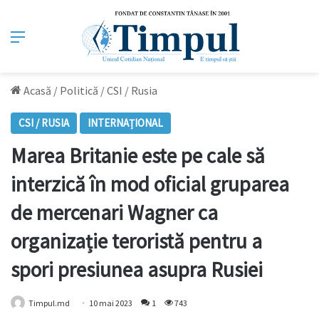
Meniu
Acasă
/
Politică
/
CSI / Rusia
CSI / RUSIA
INTERNAȚIONAL
Marea Britanie este pe cale să
interzică în mod oficial gruparea
de mercenari Wagner ca
organizație teroristă pentru a
spori presiunea asupra Rusiei
Timpul.md
10 mai 2023
1
743