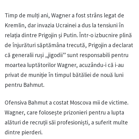
Timp de mulți ani, Wagner a fost strâns legat de
Kremlin, dar invazia Ucrainei a dus la tensiuni în
relația dintre Prigojin și Putin. Într-o izbucnire plină
de înjurături săptămâna trecută, Prigojin a declarat
că generalii ruși „jigodii” sunt responsabili pentru
moartea luptătorilor Wagner, acuzându-i că i-au
privat de muniție în timpul bătăliei de nouă luni
pentru Bahmut.
Ofensiva Bahmut a costat Moscova mii de victime.
Wagner, care folosește prizonieri pentru a lupta
alături de recruții săi profesioniști, a suferit multe
dintre pierderi.