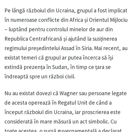
Pe lângă războiul din Ucraina, grupul a fost implicat
în numeroase conflicte din Africa și Orientul Mijlociu
– luptând pentru controlul minelor de aur din
Republica Centrafricană și ajutând la susținerea
regimului președintelui Assad în Siria. Mai recent, au
existat temeri că grupul ar putea încerca să își
extindă prezența în Sudan, în timp ce țara se
îndreaptă spre un război civil.
Nu au existat dovezi că Wagner sau persoane legate
de acesta operează în Regatul Unit de când a
început războiul din Ucraina, iar proscrierea este
considerată în mare măsură un act simbolic. Cu
toate acestea, o sursă guvernamentală a declarat