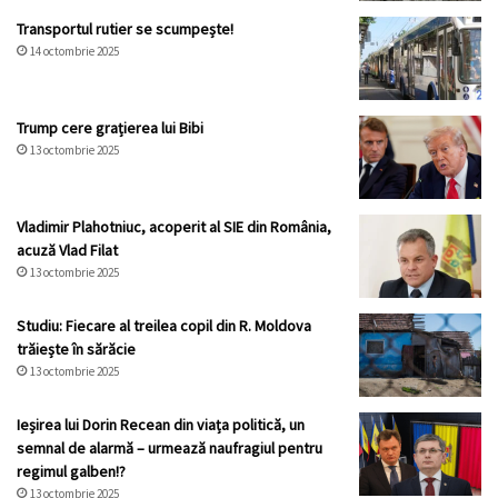
Transportul rutier se scumpește!
14 octombrie 2025
Trump cere grațierea lui Bibi
13 octombrie 2025
Vladimir Plahotniuc, acoperit al SIE din România,
acuză Vlad Filat
13 octombrie 2025
Studiu: Fiecare al treilea copil din R. Moldova
trăiește în sărăcie
13 octombrie 2025
Ieșirea lui Dorin Recean din viața politică, un
semnal de alarmă – urmează naufragiul pentru
regimul galben!?
13 octombrie 2025