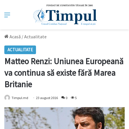
Meniu
Acasă
/
Actualitate
ACTUALITATE
Matteo Renzi: Uniunea Europeană
va continua să existe fără Marea
Britanie
Timpul.md
23 august 2016
0
5