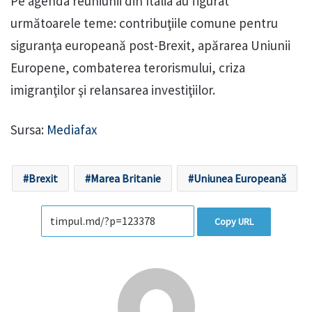
Pe agenda reuniunii din Italia au figurat
următoarele teme: contribuţiile comune pentru
siguranţa europeană post-Brexit, apărarea Uniunii
Europene, combaterea terorismului, criza
imigranţilor şi relansarea investiţiilor.
Sursa:
Mediafax
Brexit
Marea Britanie
Uniunea Europeană
Copy URL