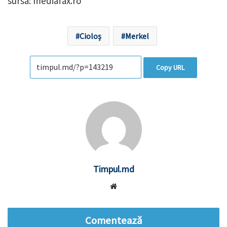
sursa: mediafax.ro
Cioloș
Merkel
Copy URL
Timpul.md
Website
Comentează