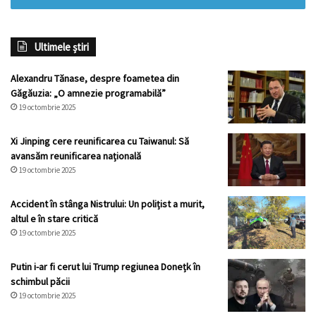
Ultimele știri
Alexandru Tănase, despre foametea din
Găgăuzia: „O amnezie programabilă”
19 octombrie 2025
Xi Jinping cere reunificarea cu Taiwanul: Să
avansăm reunificarea națională
19 octombrie 2025
Accident în stânga Nistrului: Un polițist a murit,
altul e în stare critică
19 octombrie 2025
Putin i-ar fi cerut lui Trump regiunea Donețk în
schimbul păcii
19 octombrie 2025