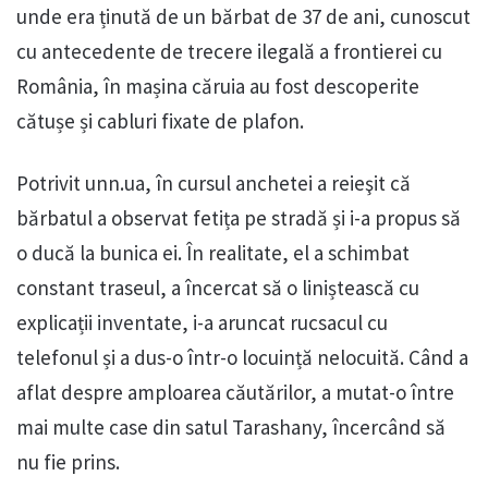
unde era ținută de un bărbat de 37 de ani, cunoscut
cu antecedente de trecere ilegală a frontierei cu
România, în mașina căruia au fost descoperite
cătușe și cabluri fixate de plafon.
Potrivit unn.ua, în cursul anchetei a reieşit că
bărbatul a observat fetița pe stradă și i-a propus să
o ducă la bunica ei. În realitate, el a schimbat
constant traseul, a încercat să o liniștească cu
explicații inventate, i-a aruncat rucsacul cu
telefonul și a dus-o într-o locuință nelocuită. Când a
aflat despre amploarea căutărilor, a mutat-o între
mai multe case din satul Tarashany, încercând să
nu fie prins.