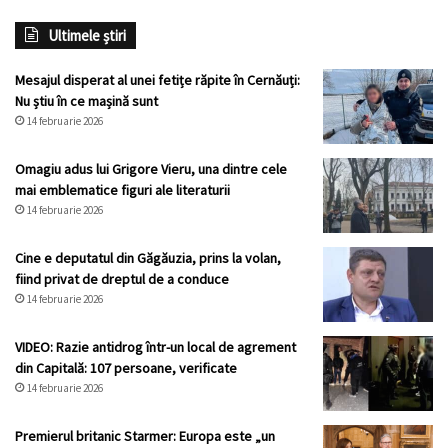
Ultimele știri
Mesajul disperat al unei fetițe răpite în Cernăuți:
Nu știu în ce mașină sunt
14 februarie 2026
Omagiu adus lui Grigore Vieru, una dintre cele
mai emblematice figuri ale literaturii
14 februarie 2026
Cine e deputatul din Găgăuzia, prins la volan,
fiind privat de dreptul de a conduce
14 februarie 2026
VIDEO: Razie antidrog într-un local de agrement
din Capitală: 107 persoane, verificate
14 februarie 2026
Premierul britanic Starmer: Europa este „un