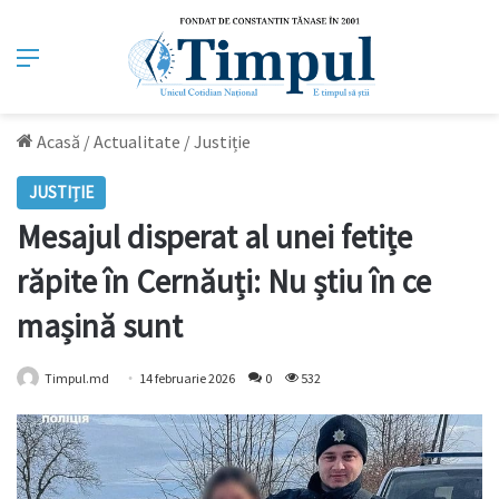
Meniu
Acasă
/
Actualitate
/
Justiție
JUSTIȚIE
Mesajul disperat al unei fetițe
răpite în Cernăuți: Nu știu în ce
mașină sunt
Timpul.md
14 februarie 2026
0
532