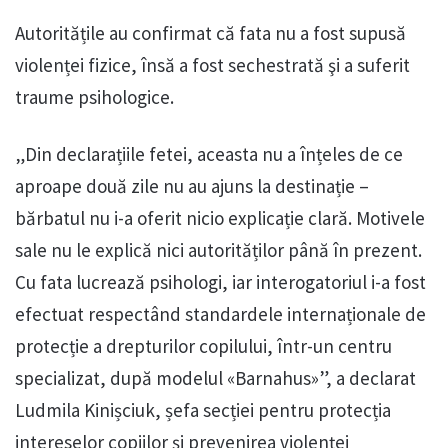
Autoritățile au confirmat că fata nu a fost supusă
violenței fizice, însă a fost sechestrată şi a suferit
traume psihologice.
„Din declarațiile fetei, aceasta nu a înțeles de ce
aproape două zile nu au ajuns la destinație –
bărbatul nu i-a oferit nicio explicație clară. Motivele
sale nu le explică nici autorităților până în prezent.
Cu fata lucrează psihologi, iar interogatoriul i-a fost
efectuat respectând standardele internaționale de
protecție a drepturilor copilului, într-un centru
specializat, după modelul «Barnahus»”, a declarat
Ludmila Kinișciuk, șefa secției pentru protecția
intereselor copiilor și prevenirea violenței