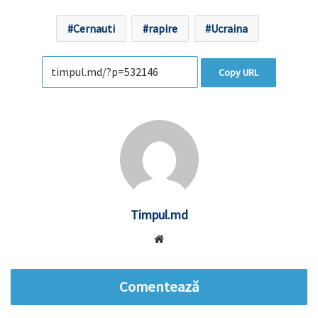
Cernauti
rapire
Ucraina
Copy URL
Timpul.md
Website
Comentează