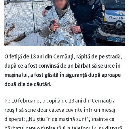
O fetiță de 13 ani din Cernăuți, răpită de pe stradă,
după ce a fost convinsă de un bărbat să se urce în
maşina lui, a fost găsită în siguranță după aproape
două zile de căutări.
Pe 10 februarie, o copilă de 13 ani din Cernăuți a
reușit să scrie doar câteva cuvinte într-un mesaj
disperat: „Nu știu în ce mașină sunt”, înainte ca
bărbatul care o răpise să îi ia telefonul și să dispară