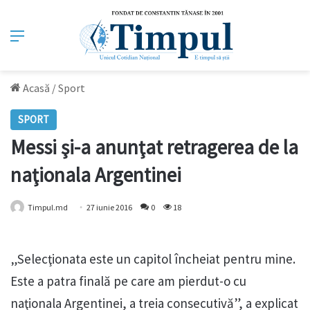
Meniu
Acasă
/
Sport
SPORT
Messi şi-a anunţat retragerea de la
naţionala Argentinei
Timpul.md
27 iunie 2016
0
18
„Selecţionata este un capitol încheiat pentru mine.
Este a patra finală pe care am pierdut-o cu
naţionala Argentinei, a treia consecutivă”, a explicat