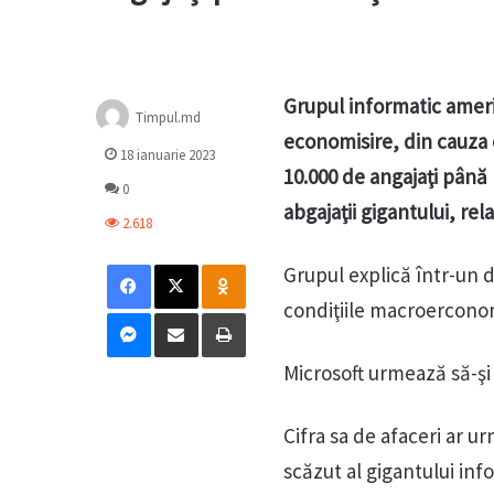
Grupul informatic ameri
Timpul.md
economisire, din cauza 
18 ianuarie 2023
10.000 de angajaţi până 
0
abgajaţii gigantului, rel
2.618
Facebook
X
Odnoklassniki
Grupul explică într-un 
condiţiile macroerconomic
Messenger
Distribuie prin mail
Tipărește
Microsoft urmează să-şi 
Cifra sa de afaceri ar u
scăzut al gigantului inf