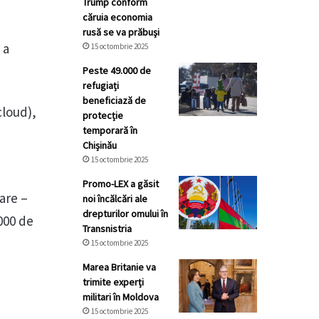
Trump conform
căruia economia
rusă se va prăbuşi
 a
15 octombrie 2025
Peste 49.000 de
refugiați
beneficiază de
cloud),
protecție
temporară în
Chișinău
15 octombrie 2025
Promo-LEX a găsit
are –
noi încălcări ale
drepturilor omului în
.000 de
Transnistria
15 octombrie 2025
Marea Britanie va
trimite experți
militari în Moldova
15 octombrie 2025