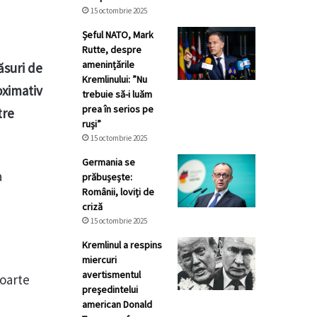
15 octombrie 2025
Șeful NATO, Mark
Rutte, despre
amenințările
ăsuri de
Kremlinului: ”Nu
oximativ
trebuie să-i luăm
prea în serios pe
tre
ruși”
15 octombrie 2025
Germania se
a
prăbușește:
Românii, loviți de
criză
15 octombrie 2025
Kremlinul a respins
miercuri
avertismentul
foarte
preşedintelui
american Donald