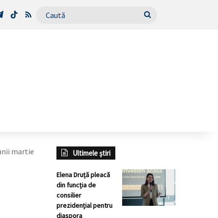
Tube
Telegram
TikTok
RSS
Caută
unii martie
Ultimele știri
Elena Druță pleacă
din funcția de
consilier
prezidențial pentru
diaspora