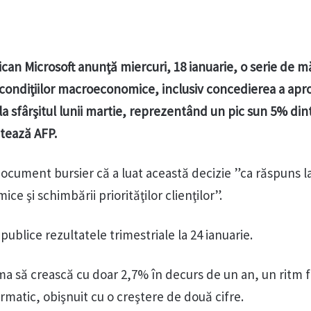
can Microsoft anunţă miercuri, 18 ianuarie, o serie de m
condiţiilor macroeconomice, inclusiv concedierea a apr
la sfârşitul lunii martie, reprezentând un pic sun 5% din
atează AFP.
document bursier că a luat această decizie ”ca răspuns l
e şi schimbării priorităţilor clienţilor”.
publice rezultatele trimestriale la 24 ianuarie.
rma să crească cu doar 2,7% în decurs de un an, un ritm 
ormatic, obişnuit cu o creştere de două cifre.