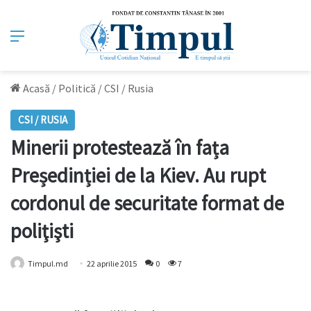
Meniu
Acasă
/
Politică
/
CSI / Rusia
CSI / RUSIA
Minerii protestează în fața
Președinției de la Kiev. Au rupt
cordonul de securitate format de
poliţişti
Timpul.md
22 aprilie 2015
0
7