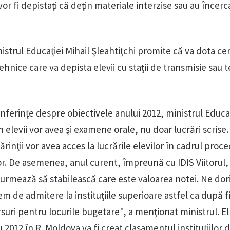
or fi depistaţi că deţin materiale interzise sau au încerc
istrul Educaţiei Mihail Şleahtiţchi promite că va dota ce
hnice care va depista elevii cu staţii de transmisie sau 
onferinţe despre obiectivele anului 2012, ministrul Educaţ
 elevii vor avea şi examene orale, nu doar lucrări scrise.
rinţii vor avea acces la lucrările elevilor în cadrul proce
or. De asemenea, anul curent, împreună cu IDIS Viitorul
 urmează să stabilească care este valoarea notei. Ne dor
m de admitere la instituţiile superioare astfel ca după f
suri pentru locurile bugetare", a menţionat ministrul. El
 2012 în R. Moldova va fi creat clasamentul instituţiilor 