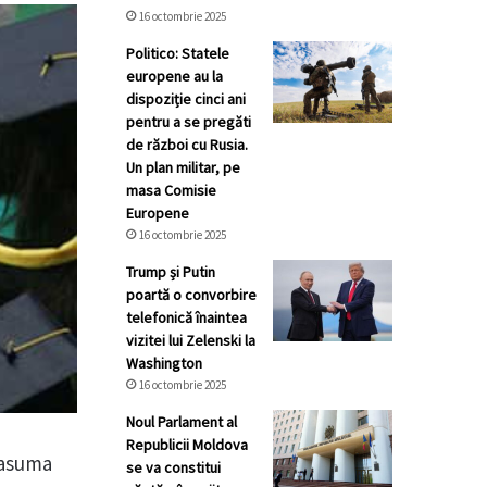
16 octombrie 2025
Politico: Statele
europene au la
dispoziție cinci ani
pentru a se pregăti
de război cu Rusia.
Un plan militar, pe
masa Comisie
Europene
16 octombrie 2025
Trump și Putin
poartă o convorbire
telefonică înaintea
vizitei lui Zelenski la
Washington
16 octombrie 2025
Noul Parlament al
Republicii Moldova
 asuma
se va constitui