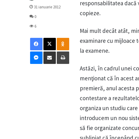
responsabilitatea dacă v
31 ianuarie 2012
copieze.
0
6
Mai mult decât atât, min
Facebook
X
Odnoklassniki
examinare cu mijloace te
la examene.
Messenger
Distribuie prin mail
Tipărește
Astăzi, în cadrul unei c
menţionat că în acest an
premieră, anul acesta pă
contestare a rezultatel
organiza un studiu care
introducem un nou siste
să fie organizate concur
subliniat că începând cu