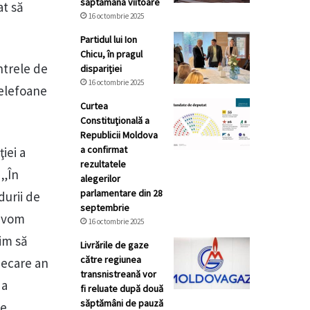
săptămâna viitoare
at să
16 octombrie 2025
Partidul lui Ion
Chicu, în pragul
ntrele de
dispariției
16 octombrie 2025
telefoane
Curtea
Constituţională a
Republicii Moldova
a confirmat
iei a
rezultatele
 „În
alegerilor
parlamentare din 28
durii de
septembrie
, vom
16 octombrie 2025
im să
Livrările de gaze
către regiunea
iecare an
transnistreană vor
 a
fi reluate după două
săptămâni de pauză
de