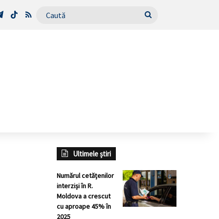
Tube
Telegram
TikTok
RSS
Caută
Ultimele știri
Numărul cetățenilor
interziși în R.
Moldova a crescut
cu aproape 45% în
2025