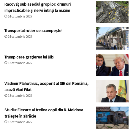
Racovăț sub asediul gropilor: drumuri
impracticabile și nervi întinși la maxim
14 octombrie 2025
Transportul rutier se scumpește!
14 octombrie 2025
Trump cere grațierea lui Bibi
13 octombrie 2025
Vladimir Plahotniuc, acoperit al SIE din România,
acuză Vlad Filat
13 octombrie 2025
Studiu: Fiecare al treilea copil din R. Moldova
trăiește în sărăcie
13 octombrie 2025