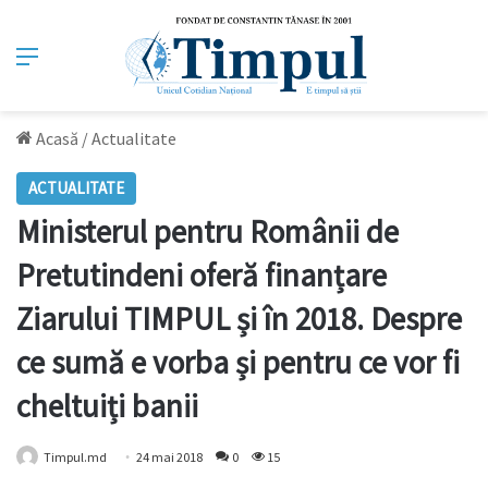
Meniu
Acasă
/
Actualitate
ACTUALITATE
Ministerul pentru Românii de
Pretutindeni oferă finanțare
Ziarului TIMPUL și în 2018. Despre
ce sumă e vorba și pentru ce vor fi
cheltuiți banii
Timpul.md
24 mai 2018
0
15