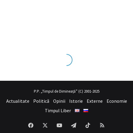
eks tecrübesinin ve üst
sex izle
seviye olduğu dışarıdan bakıldığın
P.P. „Timpul de Dimineață” (C) 2001-2025
Actualitate
Politică
Opinii
Istorie
Externe
Economie
Timpul Liber
Facebook
X
YouTube
Telegram
TikTok
RSS