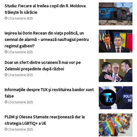
Studiu: Fiecare al treilea copil din R. Moldova
trăiește în sărăcie
13 octombrie 2025
Ieșirea lui Dorin Recean din viața politică, un
semnal de alarmă – urmează naufragiul pentru
regimul galben!?
13 octombrie 2025
Doar un sfert dintre ucraineni îl mai vor pe
Zelenski președinte după război
13 octombrie 2025
Informațiile despre TUX și restituirea banilor sunt
false
13 octombrie 2025
PLDM și Olesea Stamate reacționează dur la
strategia LGBTIQ+ a UE
13 octombrie 2025