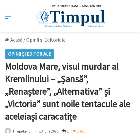
Meniu
Acasă
/
Opinii și Editoriale
OPINII ȘI EDITORIALE
Moldova Mare, visul murdar al
Kremlinului – „Șansă”,
„Renaștere”, „Alternativa” și
„Victoria” sunt noile tentacule ale
aceleiași caracatițe
Timpul.md
13 iulie 2025
1
1.966