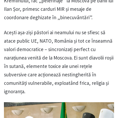
Kremlinului, fac „pelerinaje” la Moscova pe banii lui
Ilan Șor, primesc carduri MIR și mesaje de
coordonare deghizate în „binecuvântări”.
Acești așa-ziși păstori ai neamului nu se sfiesc să
atace public UE, NATO, România și tot ce înseamnă
valori democratice – sincronizați perfect cu
narațiunea venită de la Moscova. Ei sunt diavolii roșii
în sutană, elemente toxice ale unei rețele
subversive care acționează nestingherită în
comunități vulnerabile, exploatând frica, religia și
ignoranța.