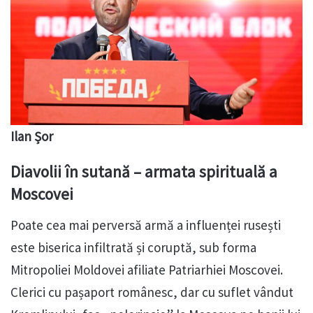
Ilan Șor
Diavolii în sutană – armata spirituală a
Moscovei
Poate cea mai perversă armă a influenței rusești
este biserica infiltrată și coruptă, sub forma
Mitropoliei Moldovei afiliate Patriarhiei Moscovei.
Clerici cu pașaport românesc, dar cu suflet vândut