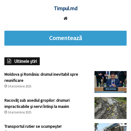
Timpul.md
Website
Comentează
Ultimele știri
Moldova și România: drumul inevitabil spre
reunificare
14 octombrie 2025
Racovăț sub asediul gropilor: drumuri
impracticabile și nervi întinși la maxim
14 octombrie 2025
Transportul rutier se scumpește!