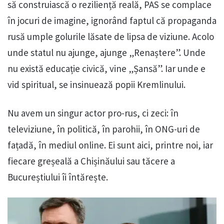
să construiască o reziliență reală, PAS se complace
în jocuri de imagine, ignorând faptul că propaganda
rusă umple golurile lăsate de lipsa de viziune. Acolo
unde statul nu ajunge, ajunge „Renaștere”. Unde
nu există educație civică, vine „Șansă”. Iar unde e
vid spiritual, se insinuează popii Kremlinului.
Nu avem un singur actor pro-rus, ci zeci: în
televiziune, în politică, în parohii, în ONG-uri de
fațadă, în mediul online. Ei sunt aici, printre noi, iar
fiecare greșeală a Chișinăului sau tăcere a
Bucureștiului îi întărește.