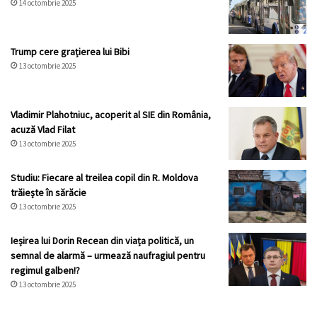
14 octombrie 2025
Trump cere grațierea lui Bibi
13 octombrie 2025
Vladimir Plahotniuc, acoperit al SIE din România,
acuză Vlad Filat
13 octombrie 2025
Studiu: Fiecare al treilea copil din R. Moldova
trăiește în sărăcie
13 octombrie 2025
Ieșirea lui Dorin Recean din viața politică, un
semnal de alarmă – urmează naufragiul pentru
regimul galben!?
13 octombrie 2025