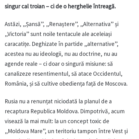
singur cal troian – ci de o herghelie întreagă.
Astăzi, „Șansă”, „Renaștere”, „Alternativa” și
„Victoria” sunt noile tentacule ale aceleiași
caracatițe. Deghizate în partide „alternative”,
acestea nu au ideologii, nu au doctrine, nu au
agende reale – ci doar o singură misiune: să
canalizeze resentimentul, să atace Occidentul,
România, și să cultive obediența față de Moscova.
Rusia nu a renunțat niciodată la planul de a
recaptura Republica Moldova. Dimpotrivă, acum
visează la mai mult: la un concept toxic de
„Moldova Mare”, un teritoriu tampon între Vest și