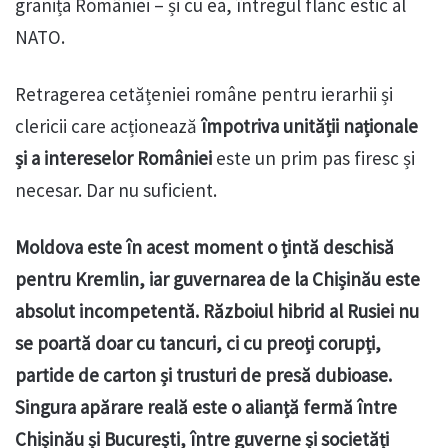
granița României – și cu ea, întregul flanc estic al
NATO.
Retragerea cetățeniei române pentru ierarhii și
clericii care acționează
împotriva unității naționale
și a intereselor României
este un prim pas firesc și
necesar. Dar nu suficient.
Moldova este în acest moment o țintă deschisă
pentru Kremlin, iar guvernarea de la Chișinău este
absolut incompetentă. Războiul hibrid al Rusiei nu
se poartă doar cu tancuri, ci cu preoți corupți,
partide de carton și trusturi de presă dubioase.
Singura apărare reală este o alianță fermă între
Chișinău și București, între guverne și societăți