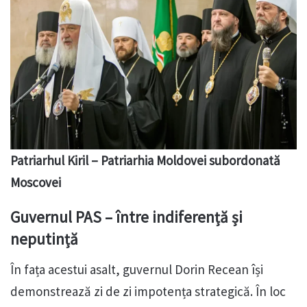
Patriarhul Kiril – Patriarhia Moldovei subordonată
Moscovei
Guvernul PAS – între indiferență și
neputință
În fața acestui asalt, guvernul Dorin Recean își
demonstrează zi de zi impotența strategică. În loc