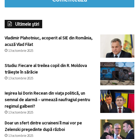
Ultimele știri
Vladimir Plahotniuc, acoperit al SIE din România,
acuză Vlad Filat
13 octombrie 2025
Studiu: Fiecare al treilea copil din R. Moldova
trăiește în sărăcie
13 octombrie 2025
Ieșirea lui Dorin Recean din viața politică, un
semnal de alarmă – urmează naufragiul pentru
regimul galben!?
13 octombrie 2025
Doar un sfert dintre ucraineni îl mai vor pe
Zelenski președinte după război
13 octombrie 2025