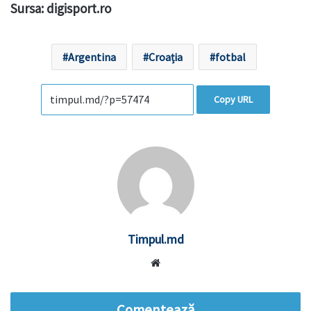
Sursa: digisport.ro
Argentina
Croația
fotbal
Copy URL
Timpul.md
Website
Comentează