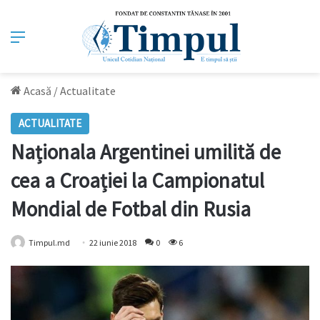
Meniu
Acasă
/
Actualitate
ACTUALITATE
Naționala Argentinei umilită de
cea a Croației la Campionatul
Mondial de Fotbal din Rusia
Timpul.md
22 iunie 2018
0
6