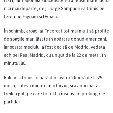
(1-1), iar naţionala albiceleste nu a reuşit mare lucru
nici mai departe, deşi Jorge Sampaoli i-a trimis pe
teren pe Higuain şi Dybala.
În schimb, croaţii au încercat tot mai mult să profite
de spaţiile mari lăsate în apărare de sud-americani,
iar soarta meciului a fost decisă de Modric, vedeta
echipei Real Madrid, cu un şut de la 22 de metri, în
minutul 80.
Rakitic a trimis în bară din lovitură liberă de la 25
metri, câteva minute mai târziu, şi a anticipat al
treilea gol, pe care tot el l-a înscris, în prelungirile
partidei.