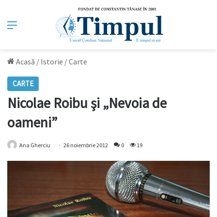
Meniu
Acasă
/
Istorie
/
Carte
CARTE
Nicolae Roibu şi „Nevoia de
oameni”
Ana Gherciu
26 noiembrie 2012
0
19