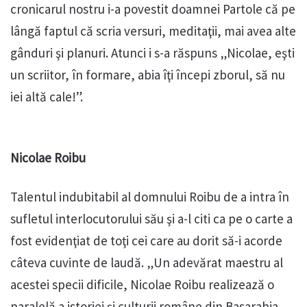
cronicarul nostru i-a povestit doamnei Partole că pe
lângă faptul că scria versuri, meditaţii, mai avea alte
gânduri şi planuri. Atunci i s-a răspuns „Nicolae, eşti
un scriitor, în formare, abia îţi începi zborul, să nu
iei altă cale!”.
Nicolae Roibu
Talentul indubitabil al domnului Roibu de a intra în
sufletul interlocutorului său şi a-l citi ca pe o carte a
fost evidenţiat de toţi cei care au dorit să-i acorde
câteva cuvinte de laudă. „Un adevărat maestru al
acestei specii dificile, Nicolae Roibu realizează o
paralelă a istoriei şi culturii române din Basarabia