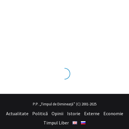
 tecrübesinin ve üst
sex izle
seviye olduğu dışarıdan bakıldığında ç
P.P. „Timpul de Dimineață” (C) 2001-2025
Actualitate
Politică
Opinii
Istorie
Externe
Economie
Timpul Liber