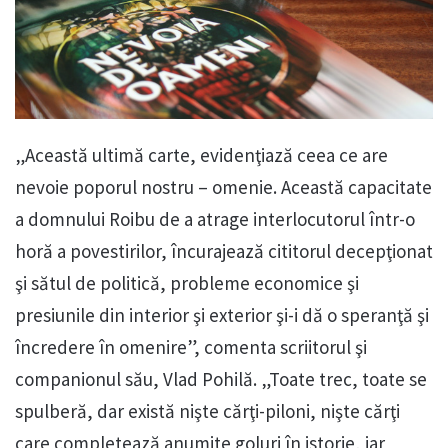
„Această ultimă carte, evidenţiază ceea ce are
nevoie poporul nostru – omenie. Această capacitate
a domnului Roibu de a atrage interlocutorul într-o
horă a povestirilor, încurajează cititorul decepţionat
şi sătul de politică, probleme economice şi
presiunile din interior şi exterior şi-i dă o speranţă şi
încredere în omenire”, comenta scriitorul şi
companionul său, Vlad Pohilă. „Toate trec, toate se
spulberă, dar există nişte cărţi-piloni, nişte cărţi
care completează anumite goluri în istorie, iar