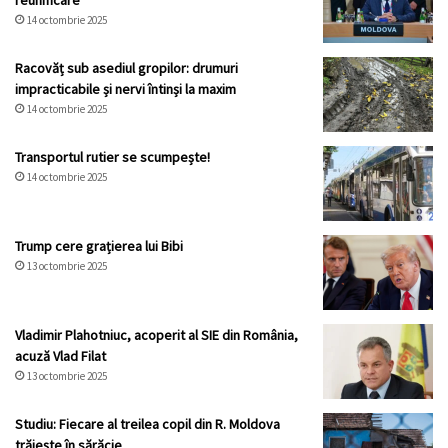
reunificare
14 octombrie 2025
Racovăț sub asediul gropilor: drumuri
impracticabile și nervi întinși la maxim
14 octombrie 2025
Transportul rutier se scumpește!
14 octombrie 2025
Trump cere grațierea lui Bibi
13 octombrie 2025
Vladimir Plahotniuc, acoperit al SIE din România,
acuză Vlad Filat
13 octombrie 2025
Studiu: Fiecare al treilea copil din R. Moldova
trăiește în sărăcie