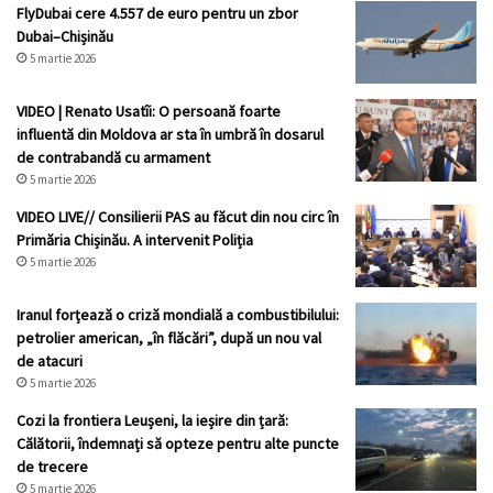
FlyDubai cere 4.557 de euro pentru un zbor
Dubai–Chișinău
5 martie 2026
VIDEO | Renato Usatîi: O persoană foarte
influentă din Moldova ar sta în umbră în dosarul
de contrabandă cu armament
5 martie 2026
VIDEO LIVE// Consilierii PAS au făcut din nou circ în
Primăria Chișinău. A intervenit Poliția
5 martie 2026
Iranul forțează o criză mondială a combustibilului:
petrolier american, „în flăcări”, după un nou val
de atacuri
5 martie 2026
Cozi la frontiera Leușeni, la ieșire din țară:
Călătorii, îndemnați să opteze pentru alte puncte
de trecere
5 martie 2026