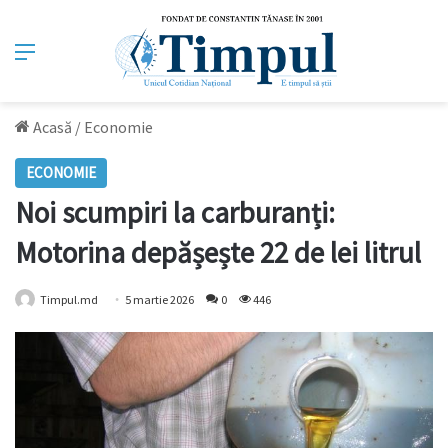
Meniu
Acasă
/
Economie
ECONOMIE
Noi scumpiri la carburanți:
Motorina depășește 22 de lei litrul
Timpul.md
5 martie 2026
0
446