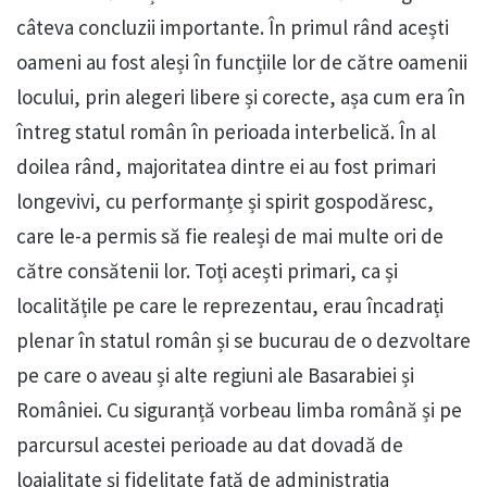
câteva concluzii importante. În primul rând acești
oameni au fost aleși în funcțiile lor de către oamenii
locului, prin alegeri libere și corecte, așa cum era în
întreg statul român în perioada interbelică. În al
doilea rând, majoritatea dintre ei au fost primari
longevivi, cu performanțe și spirit gospodăresc,
care le-a permis să fie realeși de mai multe ori de
către consătenii lor. Toți acești primari, ca și
localitățile pe care le reprezentau, erau încadrați
plenar în statul român și se bucurau de o dezvoltare
pe care o aveau și alte regiuni ale Basarabiei și
României. Cu siguranță vorbeau limba română și pe
parcursul acestei perioade au dat dovadă de
loaialitate și fidelitate față de administrația