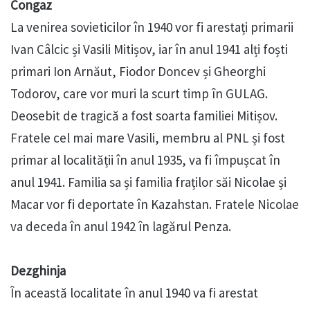
Congaz
La venirea sovieticilor în 1940 vor fi arestați primarii
Ivan Câlcic și Vasili Mitișov, iar în anul 1941 alți foști
primari Ion Arnăut, Fiodor Doncev și Gheorghi
Todorov, care vor muri la scurt timp în GULAG.
Deosebit de tragică a fost soarta familiei Mitișov.
Fratele cel mai mare Vasili, membru al PNL și fost
primar al localității în anul 1935, va fi împușcat în
anul 1941. Familia sa și familia fraților săi Nicolae și
Macar vor fi deportate în Kazahstan. Fratele Nicolae
va deceda în anul 1942 în lagărul Penza.
Dezghinja
În această localitate în anul 1940 va fi arestat