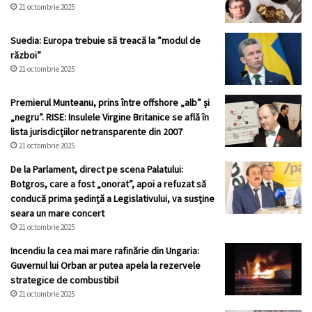
21 octombrie 2025
Suedia: Europa trebuie să treacă la ”modul de
război”
21 octombrie 2025
Premierul Munteanu, prins între offshore „alb” și
„negru”. RISE: Insulele Virgine Britanice se află în
lista jurisdicțiilor netransparente din 2007
21 octombrie 2025
De la Parlament, direct pe scena Palatului:
Botgros, care a fost „onorat”, apoi a refuzat să
conducă prima ședință a Legislativului, va susține
seara un mare concert
21 octombrie 2025
Incendiu la cea mai mare rafinărie din Ungaria:
Guvernul lui Orban ar putea apela la rezervele
strategice de combustibil
21 octombrie 2025