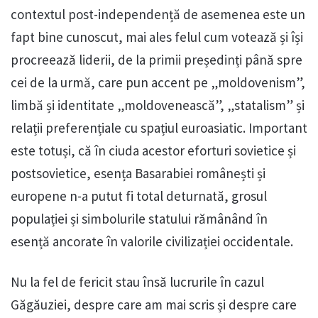
contextul post-independență de asemenea este un
fapt bine cunoscut, mai ales felul cum votează și își
procreează liderii, de la primii președinți până spre
cei de la urmă, care pun accent pe „moldovenism”,
limbă și identitate „moldovenească”, „statalism” și
relații preferențiale cu spațiul euroasiatic. Important
este totuși, că în ciuda acestor eforturi sovietice și
postsovietice, esența Basarabiei românești și
europene n-a putut fi total deturnată, grosul
populației și simbolurile statului rămânând în
esență ancorate în valorile civilizației occidentale.
Nu la fel de fericit stau însă lucrurile în cazul
Găgăuziei, despre care am mai scris și despre care