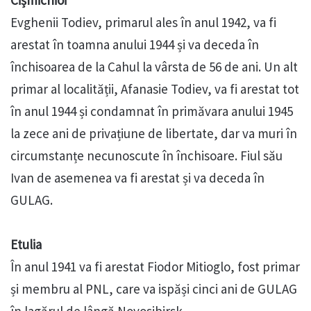
Cișmichioi
Evghenii Todiev, primarul ales în anul 1942, va fi
arestat în toamna anului 1944 și va deceda în
închisoarea de la Cahul la vârsta de 56 de ani. Un alt
primar al localității, Afanasie Todiev, va fi arestat tot
în anul 1944 și condamnat în primăvara anului 1945
la zece ani de privațiune de libertate, dar va muri în
circumstanțe necunoscute în închisoare. Fiul său
Ivan de asemenea va fi arestat și va deceda în
GULAG.
Etulia
În anul 1941 va fi arestat Fiodor Mitioglo, fost primar
și membru al PNL, care va ispăși cinci ani de GULAG