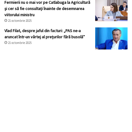
Fermierii nu o mai vor pe Catlabuga la Agricultură
și cer să fie consultați înainte de desemnarea
viitorului ministru
21 octombrie 2025
Vlad Filat, despre jaful din facturi: „PAS ne-a
aruncat într-un vârtej al prețurilor fără busolă”
21 octombrie 2025