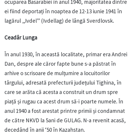
ocuparea Basarabiei în anul 1940, majoritatea dintre
ei fiind deportați în noaptea de 12-13 iunie 1941 în
lagărul „Ivdel” (Ivdellag) de lângă Sverdlovsk.
Ceadâr Lunga
În anul 1930, în această localitate, primar era Andrei
Dan, despre ale căror fapte bune s-a păstrat în
arhive o scrisoare de mulțumire a locuitorilor
târgului, adresată prefecturii județului Tighina, în
care se arăta că acesta a construit un drum spre
piață și rugau ca acest drum să-i poarte numele. În
anul 1940 a fost arestat printre primii și condamnat
de către NKVD la 5ani de GULAG. N-a revenit acasă,
decedând în anii ‘50 în Kazahstan.