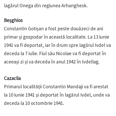
lagărul Onega din regiunea Arhanghesk.
Beșghios
Constantin Gotișan a fost peste douăzeci de ani
primar și gospodar în această localitate. La 13 iunie
1941 va fi deportat, iar în drum spre lagărul Ivdel va
deceda la 7 iulie. Fiul său Nicolae va fi deportat în
aceeași zi și va deceda în anul 1942 în Ivdellag.
Cazaclia
Primarul localității Constantin Mandaji va fi arestat
la 10 iunie 1941 și deportat în lagărul Ivdel, unde va
deceda la 10 octombrie 1941.