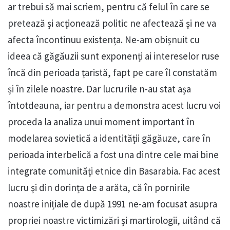
ar trebui să mai scriem, pentru că felul în care se
pretează și acționează politic ne afectează și ne va
afecta încontinuu existența. Ne-am obișnuit cu
ideea că găgăuzii sunt exponenți ai intereselor ruse
încă din perioada țaristă, fapt pe care îl constatăm
și în zilele noastre. Dar lucrurile n-au stat așa
întotdeauna, iar pentru a demonstra acest lucru voi
proceda la analiza unui moment important în
modelarea sovietică a identității găgăuze, care în
perioada interbelică a fost una dintre cele mai bine
integrate comunităţi etnice din Basarabia. Fac acest
lucru și din dorința de a arăta, că în pornirile
noastre inițiale de după 1991 ne-am focusat asupra
propriei noastre victimizări și martirologii, uitând că