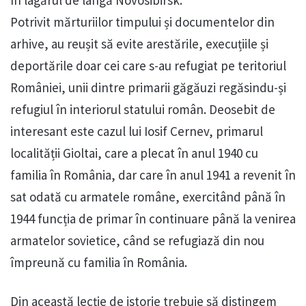
în lagărul de lângă Novosibirsk.
Potrivit mărturiilor timpului și documentelor din
arhive, au reușit să evite arestările, execuțiile și
deportările doar cei care s-au refugiat pe teritoriul
României, unii dintre primarii găgăuzi regăsindu-și
refugiul în interiorul statului român. Deosebit de
interesant este cazul lui Iosif Cernev, primarul
localității Gioltai, care a plecat în anul 1940 cu
familia în România, dar care în anul 1941 a revenit în
sat odată cu armatele române, exercitând până în
1944 funcția de primar în continuare până la venirea
armatelor sovietice, când se refugiază din nou
împreună cu familia în România.
Din această lecție de istorie trebuie să distingem