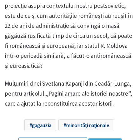
proiecție asupra contextului nostru postsovietic,
este de ce și cum autoritățile românești au reușit în
22 de ani de administrație să convingă o masă
găgăuză rusificată timp de circa un secol, că poate
fi românească și europeană, iar statul R. Moldova
într-o perioadă similară, a făcut-o antiromânească
și euroasiatică?
Mulțumiri dnei Svetlana Kapanji din Ceadâr-Lunga,
pentru articolul „Pagini amare ale istoriei noastre”,
care a ajutat la reconstituirea acestor istorii.
gagauzia
minorități naționale