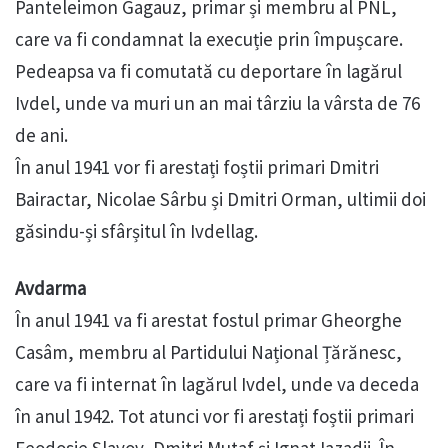
Panteleimon Gagauz, primar și membru al PNL,
care va fi condamnat la execuție prin împușcare.
Pedeapsa va fi comutată cu deportare în lagărul
Ivdel, unde va muri un an mai târziu la vârsta de 76
de ani.
În anul 1941 vor fi arestați foștii primari Dmitri
Bairactar, Nicolae Sârbu și Dmitri Orman, ultimii doi
găsindu-și sfârșitul în Ivdellag.
Avdarma
În anul 1941 va fi arestat fostul primar Gheorghe
Casâm, membru al Partidului Național Țărănesc,
care va fi internat în lagărul Ivdel, unde va deceda
în anul 1942. Tot atunci vor fi arestați foștii primari