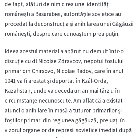
de fapt, alături de nimicirea unei identități
românești a Basarabiei, autoritățile sovietice au
procedat la deconstrucția și anihilarea unei Găgăuzii
românești, despre care cunoaștem prea puțin.
Ideea acestui material a apărut nu demult într-o
discuție cu dl Nicolae Zdravcov, nepotul fostului
primar din Chirsovo, Nicolae Radov, care în anul
1941 va fi arestat și deportat în Kzâl-Orda,
Kazahstan, unde va deceda un an mai târziu în
circumstanțe necunoscute. Am aflat că a existat
atunci o anihilare în masă a tuturor primarilor și
foștilor primari din regiunea găgăuză, preluați în
vizorul organelor de represii sovietice imediat după