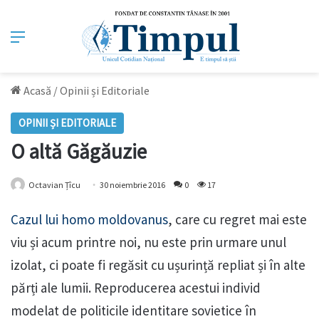
Meniu
Acasă
/
Opinii și Editoriale
OPINII ȘI EDITORIALE
O altă Găgăuzie
Octavian Țîcu
30 noiembrie 2016
0
17
Cazul lui homo moldovanus
, care cu regret mai este
viu și acum printre noi, nu este prin urmare unul
izolat, ci poate fi regăsit cu ușurință repliat și în alte
părți ale lumii. Reproducerea acestui individ
modelat de politicile identitare sovietice în