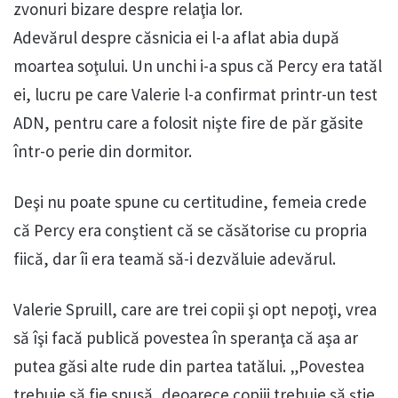
zvonuri bizare despre relaţia lor.
Adevărul despre căsnicia ei l-a aflat abia după
moartea soţului. Un unchi i-a spus că Percy era tatăl
ei, lucru pe care Valerie l-a confirmat printr-un test
ADN, pentru care a folosit nişte fire de păr găsite
într-o perie din dormitor.
Deşi nu poate spune cu certitudine, femeia crede
că Percy era conştient că se căsătorise cu propria
fiică, dar îi era teamă să-i dezvăluie adevărul.
Valerie Spruill, care are trei copii şi opt nepoţi, vrea
să îşi facă publică povestea în speranţa că aşa ar
putea găsi alte rude din partea tatălui. „Povestea
trebuie să fie spusă, deoarece copiii trebuie să ştie