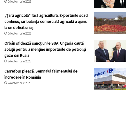
24 octombrie 2025
„Țară agricolă” fără agricultură. Exporturile scad
continuu, iar balanța comercială agricolă a ajuns
la un deficit uriaș
24 octombrie 2025
Orbán sfidează sancțiunile SUA: Ungaria caută
soluții pentru a menține importurile de petrol și
gaze din Rusia
24 octombrie 2025
Carrefour pleacă. Semnalul falimentului de
încredere în România
24 octombrie 2025