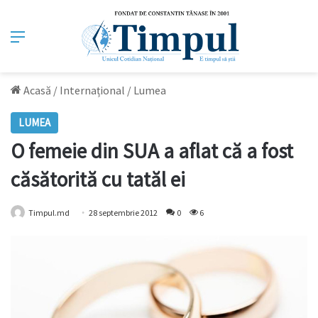
Meniu
Acasă
/
Internațional
/
Lumea
LUMEA
O femeie din SUA a aflat că a fost
căsătorită cu tatăl ei
Timpul.md
28 septembrie 2012
0
6