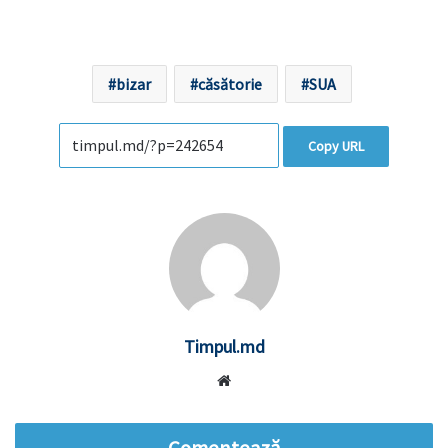
bizar
căsătorie
SUA
Copy URL
Timpul.md
Website
Comentează