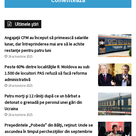
Ultimele știri
Angajații CFM au început să primească salariile
lunar, dar întreprinderea mai are să le achite
restanțe pentru patru luni
24 octombrie 2025
Peste 60% dintre localitățile R. Moldova au sub
1.500 de locuitori: PAS refuză să facă reforma
administrativă
24 octombrie 2025
Patru morţi şi 12 răniţi după ce un bărbat a
detonat o grenadă pe peronul unei gări din
Ucraina
24 octombrie 2025
Președintele „Pobeda” din Bălți, reținut: Unde se
ascundea în timpul perchezițiilor din septembrie