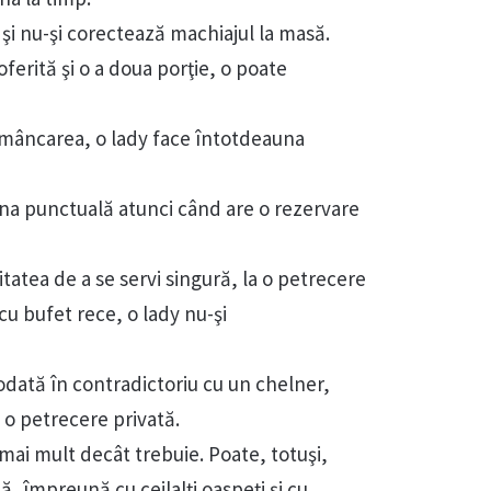
şi nu-şi corectează machiajul la masă.
oferită şi o a doua porţie, o poate
mâncarea, o lady face întotdeauna
na punctuală atunci când are o rezervare
itatea de a se servi singură, la o petrecere
 cu bufet rece, o lady nu-şi
odată în contradictoriu cu un chelner,
la o petrecere privată.
mai mult decât trebuie. Poate, totuşi,
, împreună cu ceilalţi oaspeţi şi cu