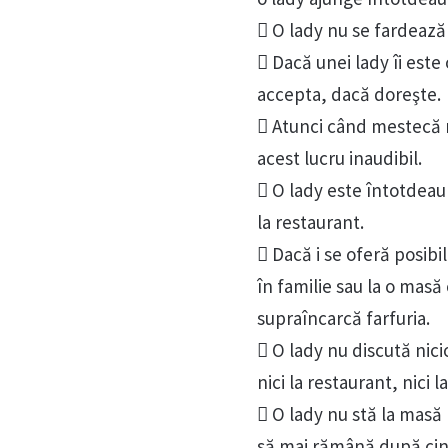
 O lady nu se fardează 
 Dacă unei lady îi este 
accepta, dacă doreşte.
 Atunci când mestecă 
acest lucru inaudibil.
 O lady este întotdeau
la restaurant.
 Dacă i se oferă posibil
în familie sau la o masă
supraîncarcă farfuria.
 O lady nu discută nici
nici la restaurant, nici 
 O lady nu stă la masă 
să mai rămână după cină