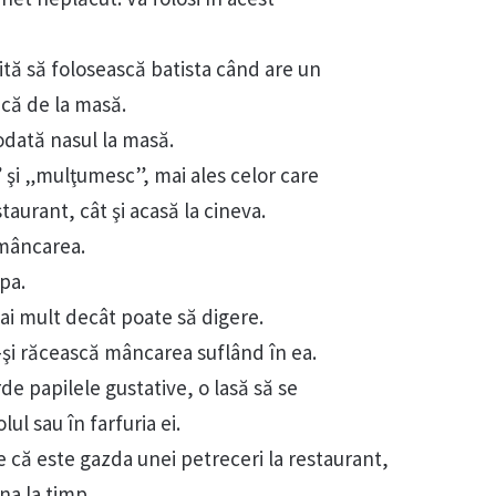
ită să folosească batista când are un
ică de la masă.
iodată nasul la masă.
 şi „mulţumesc”, mai ales celor care
taurant, cât şi acasă la cineva.
 mâncarea.
pa.
i mult decât poate să digere.
-şi răcească mâncarea suflând în ea.
de papilele gustative, o lasă să se
ul sau în farfuria ei.
ie că este gazda unei petreceri la restaurant,
na la timp.