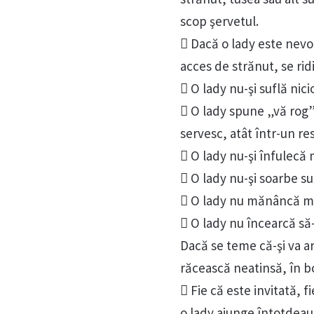
scop şervetul.
 Dacă o lady este nevo
acces de strănut, se rid
 O lady nu-şi suflă nic
 O lady spune „vă rog”
servesc, atât într-un res
 O lady nu-şi înfulecă
 O lady nu-şi soarbe su
 O lady nu mănâncă ma
 O lady nu încearcă să
Dacă se teme că-şi va ar
răcească neatinsă, în bol
 Fie că este invitată, f
o lady ajunge întotdeau