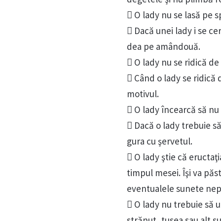
 O lady nu se lasă pe s
 Dacă unei lady i se cer
dea pe amândouă.
 O lady nu se ridică de
 Când o lady se ridică
motivul.
 O lady încearcă să nu
 Dacă o lady trebuie să
gura cu şervetul.
 O lady ştie că eructaţ
timpul mesei. Îşi va păs
eventualele sunete nep
 O lady nu trebuie să u
strănut, tusea sau alt s