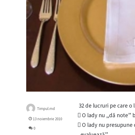
32 de lucruri pe care o l
Timpul.md
 O lady nu „dă note” 
13 noiembrie 2010
 O lady nu presupune c
0
„evaluează”.