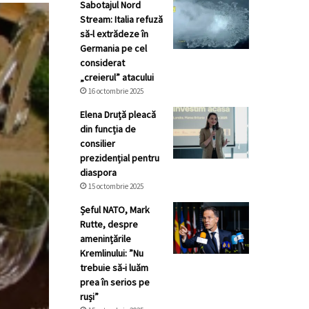
Sabotajul Nord
Stream: Italia refuză
să-l extrădeze în
Germania pe cel
considerat
„creierul” atacului
16 octombrie 2025
Elena Druță pleacă
din funcția de
consilier
prezidențial pentru
diaspora
15 octombrie 2025
Șeful NATO, Mark
Rutte, despre
amenințările
Kremlinului: ”Nu
trebuie să-i luăm
prea în serios pe
ruși”