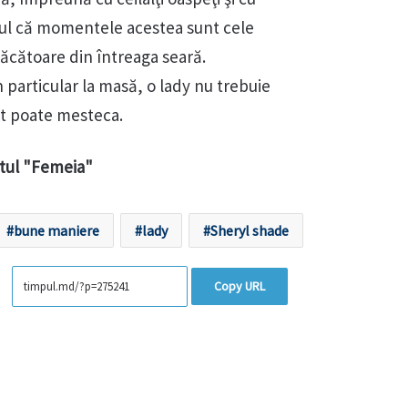
ptul că momentele acestea sunt cele
făcătoare din întreaga seară.
în particular la masă, o lady nu trebuie
t poate mesteca.
tul "Femeia"
bune maniere
lady
Sheryl shade
Copy URL