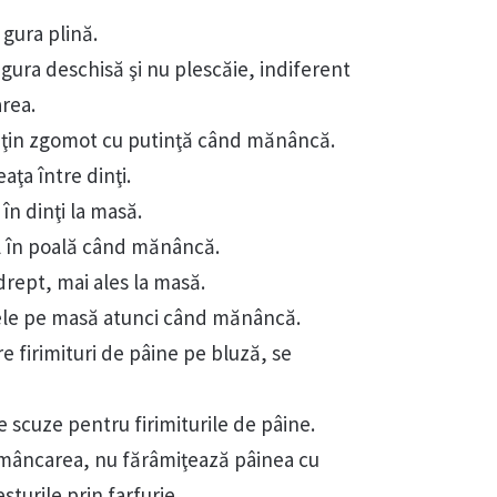
 gura plină.
gura deschisă şi nu plescăie, indiferent
rea.
puţin zgomot cu putinţă când mănâncă.
ţa între dinţi.
în dinţi la masă.
ul în poală când mănâncă.
drept, mai ales la masă.
tele pe masă atunci când mănâncă.
e firimituri de pâine pe bluză, se
e scuze pentru firimiturile de pâine.
 mâncarea, nu fărâmiţează pâinea cu
sturile prin farfurie.