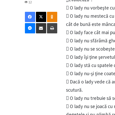
12
 O lady nu vorbeşte cu
Facebook
X
Odnoklassniki
 O lady nu mestecă cu 
Messenger
Distribuie prin mail
Tipărește
cât de bună este mânca
 O lady face cât mai 
 O lady nu sfărâmă ghea
 O lady nu se scobeşte 
 O lady îşi ţine şervet
 O lady stă cu spatele 
 O lady nu-şi ţine coa
 Dacă o lady vede că ar
scutură.
 O lady nu trebuie să s
 O lady nu se joacă cu
degetele şi nu plimbă re