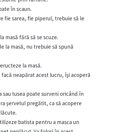
pate în scaun.
e fie sarea, fie piperul, trebuie să le
 la masă fără să se scuze.
 de la masă, nu trebuie să spună
 eructeze la masă.
 facă neapărat acest lucru, îşi acoperă
ia sau tusea poate surveni oricând în
tra şervetul pregătit, ca să acopere
lăcute.
tilizeze batista pentru a masca un
unet neplăcut. Va folosi în acest