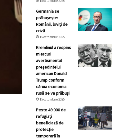
15 octombrie 2025
Germania se
prăbușește:
Românii, loviți de
criză
15 octombrie 2025
Kremlinul a respins
miercuri
avertismentul
preşedintelui
american Donald
Trump conform
căruia economia
rusă se va prăbuşi
15 octombrie 2025
Peste 49.000 de
refugiați
beneficiază de
protecție
temporară în