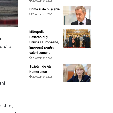
21 octombrie 2025
Prima zi de pușcărie
21 octombrie 2025
Mitropolia
Basarabiei și
i
Uniunea Europeană,
după o
împreună pentru
valori comune
21 octombrie 2025
Scăpăm de Ala
Nemerenco
21 octombrie 2025
uni
kistan,