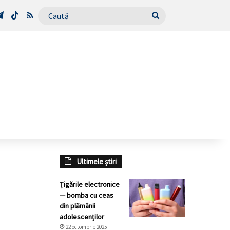
Tube
Telegram
TikTok
RSS
Caută
Ultimele știri
Țigările electronice
— bomba cu ceas
din plămânii
adolescenților
22 octombrie 2025