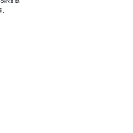
ncerca să
i,