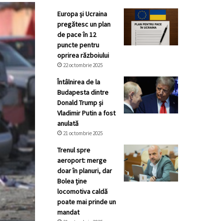
Europa și Ucraina
pregătesc un plan
de pace în 12
puncte pentru
oprirea războiului
22 octombrie 2025
Întâlnirea de la
Budapesta dintre
Donald Trump și
Vladimir Putin a fost
anulată
21 octombrie 2025
Trenul spre
aeroport: merge
doar în planuri, dar
Bolea ține
locomotiva caldă
poate mai prinde un
mandat