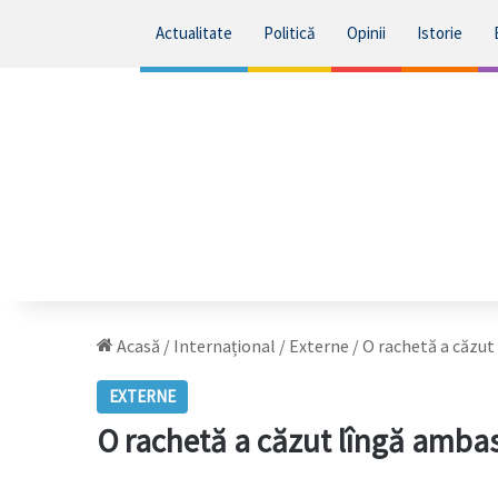
Actualitate
Politică
Opinii
Istorie
Acasă
/
Internațional
/
Externe
/
O rachetă a căzut
EXTERNE
O rachetă a căzut lîngă ambasa