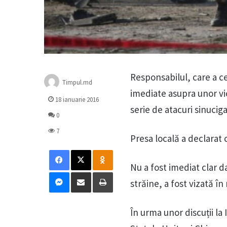
Responsabilul, care a ce
Timpul.md
imediate asupra unor v
18 ianuarie 2016
serie de atacuri sinuciga
0
7
Presa locală a declarat c
Facebook
X
Odnoklassniki
Nu a fost imediat clar d
Messenger
Distribuie prin mail
Tipărește
străine, a fost vizată în
În urma unor discuții la