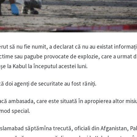
rut să nu fie numit, a declarat că nu au existat informați
ictime sau pagube provocate de explozie, care a urmat 
șe la Kabul la începutul acestei luni.
ă doi agenți de securitate au fost răniți.
acă ambasada, care este situată în apropierea altor misi
 mod special.
 Islamabad săptămîna trecută, oficiali din Afganistan, Pa