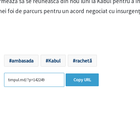
urmează să se reunească din nou luni la Kabul pentru a î
ei foi de parcurs pentru un acord negociat cu insurgenți
ambasada
Kabul
rachetă
Copy URL