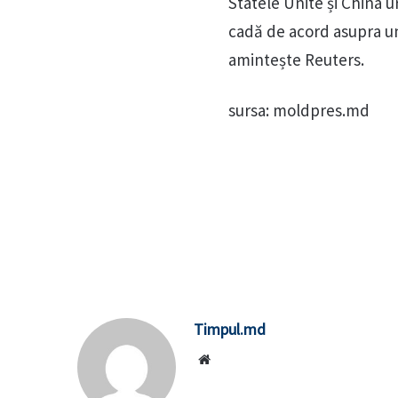
Statele Unite și China 
cadă de acord asupra un
amintește Reuters.
sursa: moldpres.md
Timpul.md
Website