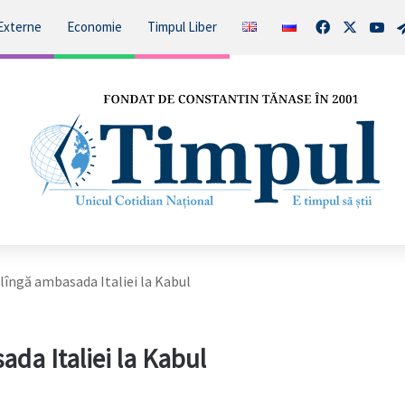
Facebook
X
You
Externe
Economie
Timpul Liber
 lîngă ambasada Italiei la Kabul
da Italiei la Kabul