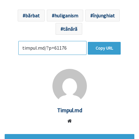
bărbat
huliganism
înjunghiat
tânără
Copy URL
Timpul.md
Website