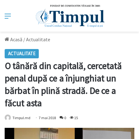
Meniu
Acasă
/
Actualitate
ACTUALITATE
O tânără din capitală, cercetată
penal după ce a înjunghiat un
bărbat în plină stradă. De ce a
făcut asta
Timpul.md
7 mai 2018
0
15