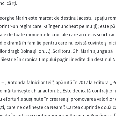
ci cărți.
rghe Marin este marcat de destinul acestui spațiu ro
rintr-un regim care i-a îngenuncheat pe mulți); este p
sale de toate momentele cruciale care au decis soarta ac
 o dramă în familie pentru care nu există cuvinte și nici
ilor dragi: Doina și Ion…). Scriitorul Gh. Marin ajunge să
ăiestrie în cronica timpului pagini inedite din destinul 
– „Rotonda falnicilor tei”, apărută în 2012 la Editura „P
o mărturisește chiar autorul: „Este dedicată confraților
tru eforturile susținute în crearea și promovarea valorilor c
ști, care ne definește ca Neam”. Cartea cuprinde două c
ine de înaintași și contemporani ai Neamului Românesc.