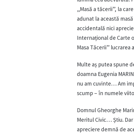
„Masă a tăcerii”, la ca
adunat la această masă a 
accidentală nici aprecie
Internațional de Carte o
Masa Tăcerii” lucrarea 
Multe aș putea spune d
doamna Eugenia MARIN 
nu am cuvinte… Am impre
scump – în numele viito
Domnul Gheorghe Marin e
Meritul Civic… Știu. Dar
apreciere demnă de acea