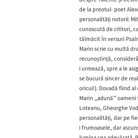
de la preotul- poet Alex
personalități notorii: M
cunoscută de cititori, ca
tălmăcit în versuri Psalm
Marin scrie cu multă dr
recunoștință, considerâ
i urmează, spre a le asi
se bucură sincer de real
oricui!). Dovadă fiind a
Marin „adună” oameni foa
Loteanu, Gheorghe Vodă, 
personalități, dar pe fi
i frumoasele, dar ascuns
lumina cea adevărată. P