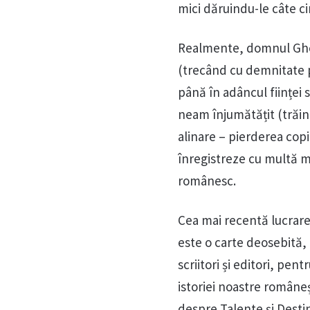
mici dăruindu-le câte cin
Realmente, domnul Gheo
(trecând cu demnitate p
până în adâncul ființei 
neam înjumătățit (trăind
alinare – pierderea copi
înregistreze cu multă m
românesc.
Cea mai recentă lucrare 
este o carte deosebită, 
scriitori și editori, pen
istoriei noastre române
despre Talente și Dest