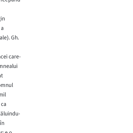
țin
 a
ale). Gh.
cei care-
umnealui
at
domnul
mil
 ca
văluindu-
în
r: e o