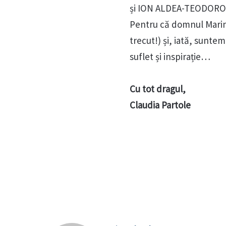
și ION ALDEA-TEODOROV
Pentru că domnul Marin 
trecut!) și, iată, sunte
suflet și inspirație…
Cu tot dragul,
Claudia Partole