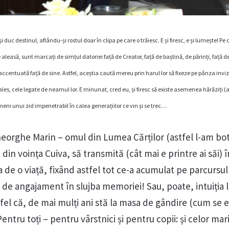
 duc destinul, aflându-și rostul doar în clipa pe care o trăiesc. E și firesc, e și lumește! 
e aleasă, sunt marcați de simțul datoriei față de Creator, față de baștină, de părinți, față d
accentuată față de sine. Astfel, aceștia caută mereu prin harul lor să fixeze pe pânza invizib
 ales, cele legate de neamul lor. E minunat, cred eu, și firesc să existe asemenea hărăziți (a
ni unui zid impenetrabil în calea generațiilor ce vin și se trec…
orghe Marin – omul din Lumea Cărților (astfel l-am bot
din voința Cuiva, să transmită (cât mai e printre ai săi) î
de o viață, fixând astfel tot ce-a acumulat pe parcursul 
el de angajament în slujba memoriei! Sau, poate, intuiția l
fel că, de mai mulți ani stă la masa de gândire (cum se 
Pentru toți – pentru vârstnici și pentru copii: și celor mari