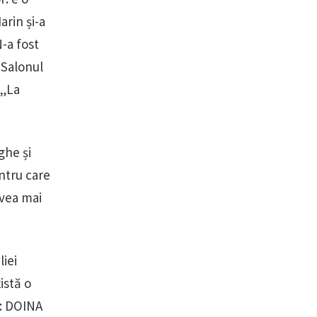
arin și-a
N-a fost
 Salonul
 „La
ghe și
ntru care
avea mai
iei
istă o
i: DOINA