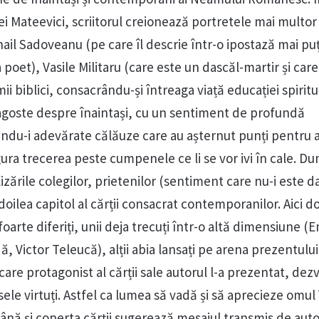
ei Mateevici, scriitorul creionează portretele mai multor
ihail Sadoveanu (pe care îl descrie într-o ipostază mai pu
 poet), Vasile Militaru (care este un dascăl-martir și care
ii biblici, consacrându-și întreaga viață educației spiritu
agoste despre înaintași, cu un sentiment de profundă
ndu-i adevărate călăuze care au așternut punți pentru a
gura trecerea peste cumpenele ce li se vor ivi în cale. D
izările colegilor, prietenilor (sentiment care nu-i este d
l doilea capitol al cărții consacrat contemporanilor. Aici 
rte diferiți, unii deja trecuți într-o altă dimensiune (E
Victor Teleucă), alții abia lansați pe arena prezentului
ecare protagonist al cărții sale autorul l-a prezentat, dez
ele virtuți. Astfel ca lumea să vadă și să aprecieze omul 
ână și coperta cărții sugerează mesajul transmis de auto