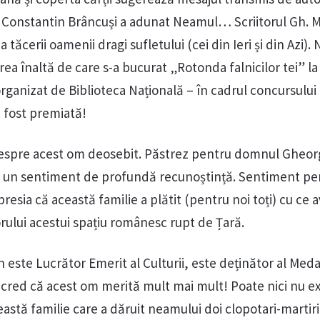
re Constantin Brâncuși a adunat Neamul… Scriitorul Gh. M
tăcerii oamenii dragi sufletului (cei din Ieri și din Azi). 
rea înaltă de care s-a bucurat „Rotonda falnicilor tei” la
rganizat de Biblioteca Națională – în cadrul concursului
a fost premiată!
espre acest om deosebit. Păstrez pentru domnul Gheor
un sentiment de profundă recunoștință. Sentiment pe
sia că această familie a plătit (pentru noi toți) cu ce 
rului acestui spațiu românesc rupt de Țară.
ste Lucrător Emerit al Culturii, este deținător al Medal
 cred că acest om merită mult mai mult! Poate nici nu ex
stă familie care a dăruit neamului doi clopotari-martir