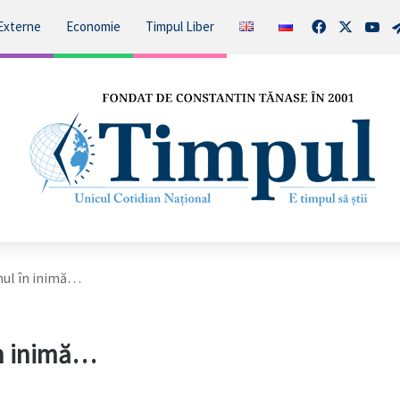
Facebook
X
You
Externe
Economie
Timpul Liber
mul în inimă…
în inimă…