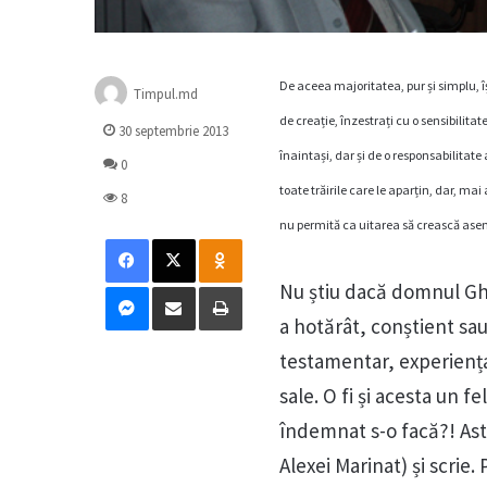
De aceea majoritatea, pur și simplu, își
Timpul.md
de creație, înzestrați cu o sensibilitat
30 septembrie 2013
înaintași, dar și de o responsabilitate 
0
toate trăirile care le aparțin, dar, mai
8
nu permită ca uitarea să crească aseme
Facebook
X
Odnoklassniki
Messenger
Distribuie prin mail
Tipărește
Nu știu dacă domnul Ghe
a hotărât, conștient sau 
testamentar, experiența 
sale. O fi și acesta un f
îndemnat s-o facă?! Ast
Alexei Marinat) și scrie. 