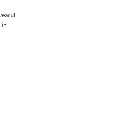
(veacul
 în