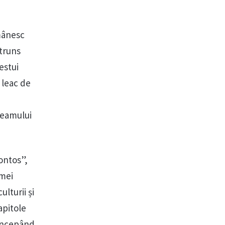
mânesc
ătruns
estui
 leac de
Neamului
ontos”,
 mei
ulturii și
apitole
 Începând