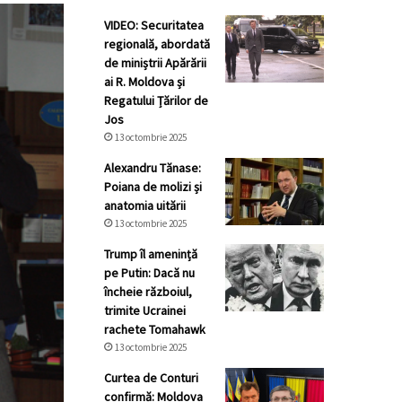
VIDEO: Securitatea
regională, abordată
de miniștrii Apărării
ai R. Moldova și
Regatului Țărilor de
Jos
13 octombrie 2025
Alexandru Tănase:
Poiana de molizi și
anatomia uitării
13 octombrie 2025
Trump îl amenință
pe Putin: Dacă nu
încheie războiul,
trimite Ucrainei
rachete Tomahawk
13 octombrie 2025
Curtea de Conturi
confirmă: Moldova