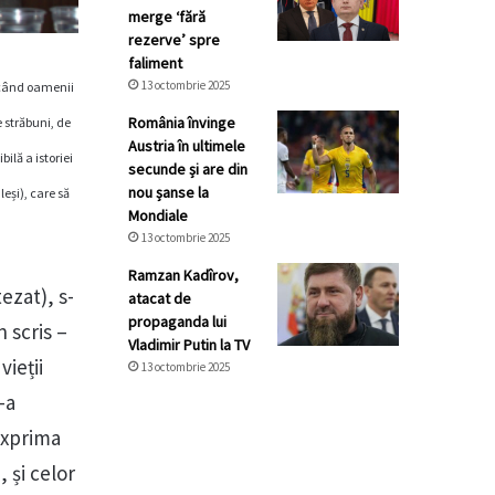
merge ‘fără
rezerve’ spre
faliment
13 octombrie 2025
Pe când oamenii
România învinge
e străbuni, de
Austria în ultimele
ilă a istoriei
secunde și are din
nou șanse la
leși), care să
Mondiale
13 octombrie 2025
Ramzan Kadîrov,
ezat), s-
atacat de
propaganda lui
n scris –
Vladimir Putin la TV
vieții
13 octombrie 2025
-a
exprima
, și celor