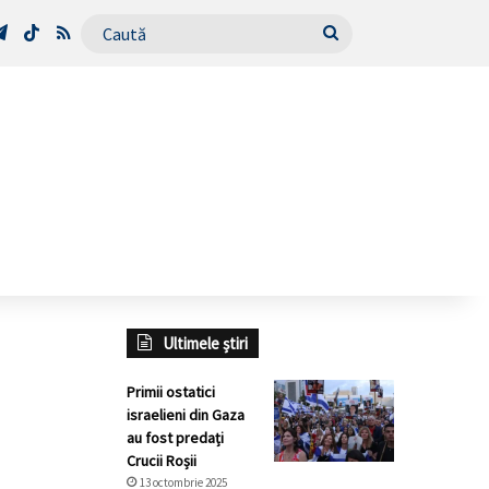
Tube
Telegram
TikTok
RSS
Caută
Ultimele știri
Primii ostatici
israelieni din Gaza
au fost predați
Crucii Roșii
13 octombrie 2025