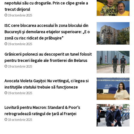
nepotului său cu drogurile. Prin ce clipe grele a
trecut dirijorul
19 octombrie 2025
ISC cere blocarea accesului în zona blocului din
București și demolarea etajelor superioare: „E o
zonă cu risc ridicat de prăbușire”
19 octombrie 2025
Grănicerii polonezi au descoperit un tunel folosit
pentru treceri ilegale ale frontierei din Belarus
19 octombrie 2025
Avocata Violeta Gașițoi: Nu vettingul, ci legea si
instituțiile statului trebuie să funcționeze
19 octombrie 2025
Lovitură pentru Macron: Standard & Poor’s
retrogradează ratingul de țară al Franței
18 octombrie 2025