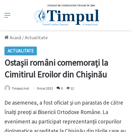
Meniu
Acasă
/
Actualitate
ACTUALITATE
Ostașii români comemorați la
Cimitirul Eroilor din Chişinău
Timpul.md
9 mai 2013
0
12
De asemenea, a fost oficiat şi un parastas de către
înalţi preoţi ai Bisericii Ortodoxe Române. La
eveniment au participat reprezentanţii corpurilor
diplomatice acreditate la Chişinău din ţările care au