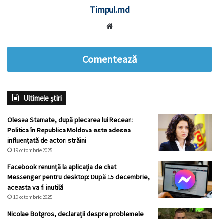
Timpul.md
Website
Comentează
Ultimele știri
Olesea Stamate, după plecarea lui Recean:
Politica în Republica Moldova este adesea
influențată de actori străini
19 octombrie 2025
Facebook renunță la aplicația de chat
Messenger pentru desktop: După 15 decembrie,
aceasta va fi inutilă
19 octombrie 2025
Nicolae Botgros, declarații despre problemele