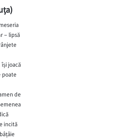
uța)
 meseria
 – lipsă
rânjete
își joacă
e poate
examen de
 asemenea
dică
e incită
 bâțâie