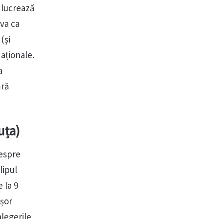
i lucrează
ova ca
(și
Naționale.
a
ără
uța)
despre
lipul
 la 9
ușor
legerile