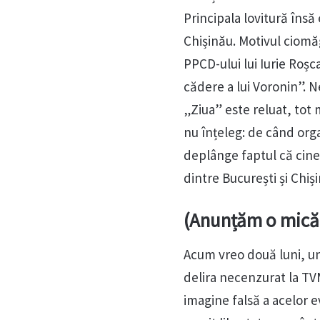
Principala lovitură îns
Chișinău. Motivul ciomă
PPCD-ului lui Iurie Roșc
cădere a lui Voronin”. N
„Ziua” este reluat, tot 
nu înțeleg: de când orga
deplânge faptul că cine
dintre București și Chiș
(Anunțăm o mică 
Acum vreo două luni, unu
delira necenzurat la TV
imagine falsă a acelor e