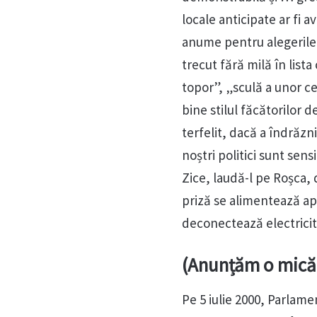
locale anticipate ar fi 
anume pentru alegerile 
trecut fără milă în lis
topor”, „sculă a unor ce
bine stilul făcătorilor 
terfelit, dacă a îndrăzn
noștri politici sunt sensi
Zice, laudă-l pe Roșca,
priză se alimentează ap
deconectează electricit
(Anunțăm o mică 
Pe 5 iulie 2000, Parlam