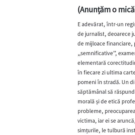
(Anunțăm o mică 
E adevărat, într-un regi
de jurnalist, deoarece
de mijloace financiare,
„semnificative”, examene
elementară corectitudi
în fiecare zi ultima car
pomeni în stradă. Un di
săptămânal să răspundă 
morală și de etică profe
probleme, preocuparea l
victima, iar ei se aruncă
simțurile, le tulbură ins