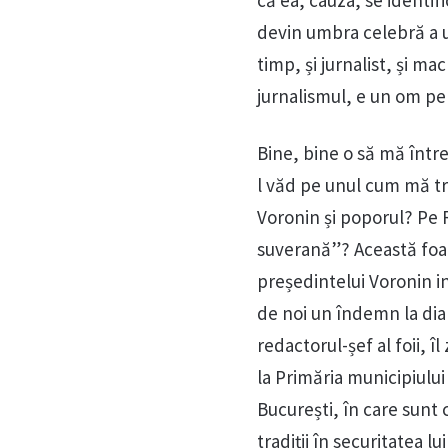
devin umbra celebră a un
timp, și jurnalist, și ma
jurnalismul, e un om per
Bine, bine o să mă într
l văd pe unul cum mă t
Voronin și poporul? Pe 
suverană”? Această foa
președintelui Voronin in
de noi un îndemn la dial
redactorul-șef al foii,
la Primăria municipiului
București, în care sunt 
tradiții în securitatea l