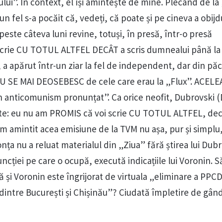
ului”. În context, el își amintește de mine. Plecând de la
un fel s-a pocăit că, vedeți, că poate și pe cineva a obijd
peste câteva luni revine, totuși, în presă, într-o presă
crie CU TOTUL ALTFEL DECÂT a scris dumnealui până la 
 a apărut într-un ziar la fel de independent, dar din pă
NU SE MAI DEOSEBESC de cele care erau la „Flux”. ACELE
 un anticomunism pronunțat”. Ca orice neofit, Dubrovski 
inte: eu nu am PROMIS că voi scrie CU TOTUL ALTFEL, de
i-am amintit acea emisiune de la TVM nu așa, pur și simplu,
ța nu a reluat materialul din „Ziua” fără știrea lui Dubro
uncției pe care o ocupă, execută indicațiile lui Voronin. S
și Voronin este îngrijorat de virtuala „eliminare a PPCD-
 dintre București și Chișinău”? Ciudată împletire de gân