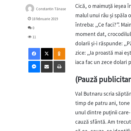
Cică, o maimuță ieșea î
Constantin Tănase
malul unui râu și spăla 
18 februarie 2019
întreba: „Ce faci?”. Maim
0
moment dat, crocodilul 
11
dolarii și-i răspunde: „
Facebook
X
Odnoklassniki
zice: „Ia proastă mai eșt
Messenger
Distribuie prin mail
Tipărește
iaca fac un zece dolari 
(Pauză publicitar
Val Butnaru scria săptăm
timp de patru ani, tone
unul dintre puținii care-
cauză sfântă. Am trecut
că ea, cauza, se identif