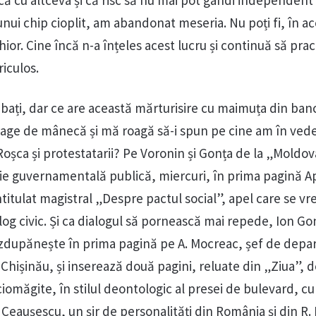
ui chip cioplit, am abandonat meseria. Nu poți fi, în ac
chior. Cine încă n-a înțeles acest lucru și continuă să prac
iculos.
ebați, dar ce are această mărturisire cu maimuța din ban
rage de mânecă și mă roagă să-i spun pe cine am în ved
Roșca și protestatarii? Pe Voronin și Gonța de la „Moldov
ie guvernamentală publică, miercuri, în prima pagină A
titulat magistral „Despre pactul social”, apel care se vre
og civic. Și ca dialogul să pornească mai repede, Ion Go
 îl zdupănește în prima pagină pe A. Mocreac, șef de dep
 Chișinău, și inserează două pagini, reluate din „Ziua”, d
ciomăgite, în stilul deontologic al presei de bulevard, c
ui Ceaușescu, un șir de personalități din România și din R