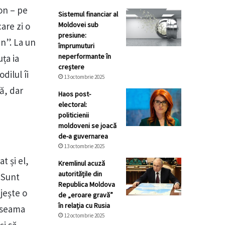
on – pe
Sistemul financiar al
are zi o
Moldovei sub
presiune:
un”. La un
împrumuturi
neperformante în
ța ia
creștere
dilul îi
13 octombrie 2025
tă, dar
Haos post-
electoral:
politicienii
moldoveni se joacă
de-a guvernarea
13 octombrie 2025
t și el,
Kremlinul acuză
autoritățile din
 Sunt
Republica Moldova
ujește o
de „eroare gravă”
în relația cu Rusia
t seama
12 octombrie 2025
și să