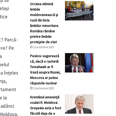
Ucraina elimină
elași
limbile
moldovenească și
tice
rusă din lista
limbilor minoritare.
Româna rămâne
printre limbile
c? Parcă-
protejate de stat
ere? Pe
12 octombrie 2025
a
Peskov sugerează
că, dacă o rachetă
pelul
Tomahawk ar fi
a înțeles
trasă asupra Rusiei,
Moscova ar putea
nța,
răspunde nuclear
artament
12 octombrie 2025
e la
Kremlinul ameninţă
voalat R. Moldova:
u adânci
Greșeala asta a fost
. Moldova.
făcută deja de o