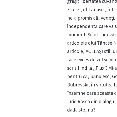
greșit libertatea cuvânt
zice el, dl Tănase „într-
ne-a promis că, vedeți, 
independentă care va s
moment. Și într-adevăr,
articolele dlui Tănase 
articole, ACELAȘI stil,
face exces de zel și m
scris fiind la „Flux”. M
pentru că, bănuiesc, Gon
Dubrovski, în virtutea f
însemne oare aceasta că 
Iurie Roșca din dialogul
dadaiste, nu?