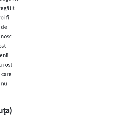
regătit
i fi
 de
cunosc
ost
enii
a rost.
 care
 nu
uța)