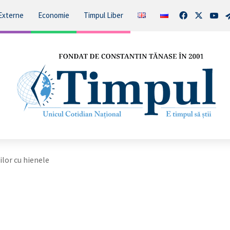
Facebook
X
You
Externe
Economie
Timpul Liber
ilor cu hienele