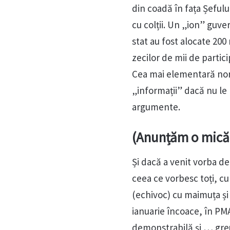
din coadă în fața Șefulu
cu colții. Un „ion” guve
stat au fost alocate 200 
zecilor de mii de partic
Cea mai elementară norm
„informații” dacă nu le
argumente.
(Anunțăm o mică 
Și dacă a venit vorba d
ceea ce vorbesc toți, cu
(echivoc) cu maimuța și 
ianuarie încoace, în PMA
demonstrabilă și … greu