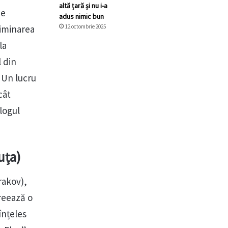
altă țară și nu i-a
de
adus nimic bun
liminarea
12 octombrie 2025
la
l din
 Un lucru
cât
logul
uța)
rakov),
reează o
înțeles