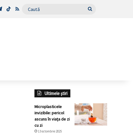
Tube
Telegram
TikTok
RSS
Caută
Ultimele știri
Microplasticele
invizibile: pericol
ascuns în viața de zi
cu zi
13 octombrie 2025