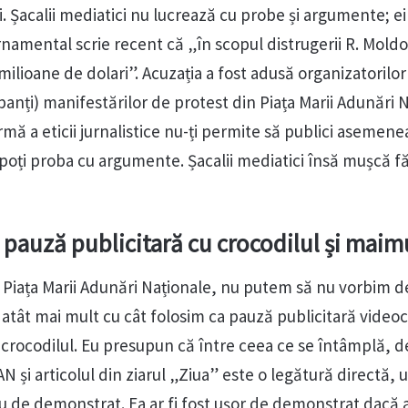
i. Șacalii mediatici nu lucrează cu probe și argumente; e
rnamental scrie recent că „în scopul distrugerii R. Mold
milioane de dolari”. Acuzația a fost adusă organizatorilor 
ipanți) manifestărilor de protest din Piața Marii Adunări 
ă a eticii jurnalistice nu-ți permite să publici asemene
 poți proba cu argumente. Șacalii mediatici însă mușcă f
pauză publicitară cu crocodilul și maim
e Piața Marii Adunări Naționale, nu putem să nu vorbim 
 atât mai mult cu cât folosim ca pauză publicitară videoc
crocodilul. Eu presupun că între ceea ce se întâmplă, de
N și articolul din ziarul „Ziua” este o legătură directă, 
 de demonstrat. Ea ar fi fost ușor de demonstrat dacă a