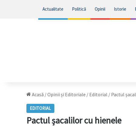
Actualitate
Politică
Opinii
Istorie
Acasă
/
Opinii și Editoriale
/
Editorial
/
Pactul șacal
EDITORIAL
Pactul șacalilor cu hienele