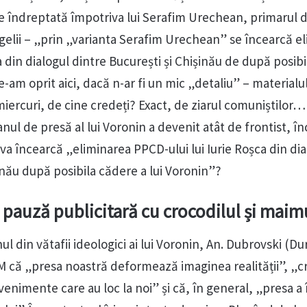
ă e îndreptată împotriva lui Serafim Urechean, primarul 
gelii – „prin „varianta Serafim Urechean” se încearcă e
a din dialogul dintre București și Chișinău de după posibi
e-am oprit aici, dacă n-ar fi un mic „detaliu” – materialu
miercuri, de cine credeți? Exact, de ziarul comuniștilor…
nul de presă al lui Voronin a devenit atât de frontist, în
va încearcă „eliminarea PPCD-ului lui Iurie Roșca din dia
inău după posibila cădere a lui Voronin”?
pauză publicitară cu crocodilul și maim
l din vătafii ideologici ai lui Voronin, An. Dubrovski (Du
M că „presa noastră deformează imaginea realității”, „c
venimente care au loc la noi” și că, în general, „presa a 