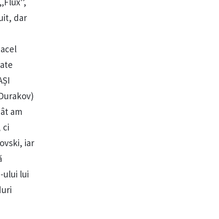
 „Flux”,
uit, dar
acel
cate
AȘI
(Durakov)
cât am
 ci
vski, iar
ă
ului lui
duri