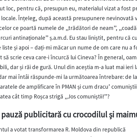
avut loc, pentru că, presupun eu, materialul vizat a fost p
locale. Înțeleg, după această presupunere nevinovată vo
ta celor ce poartă numele de „trădători de neam”, „coadă
rcuri antinaționale” ș.a.m.d. Eu stau liniștit, pentru că 
de liste și apoi – dați-mi măcar un nume de om care nu a f
it să scrie ceva care-i încurcă lui Cineva? În general, oam
bili, dar și răi de gură. Unul din aceștia m-a luat mai ieri l
 dar mai întâi răspunde-mi la următoarea întrebare: de la
aratele de amplificare în PMAN și cum dracu’ comuniștii
atea cât timp Roșca strigă „Jos comuniștii!”?
pauză publicitară cu crocodilul și maim
entul a votat transformarea R. Moldova din republică