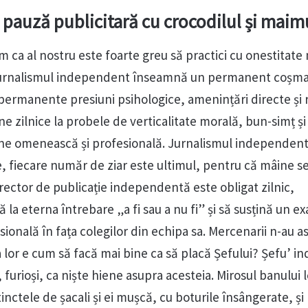
pauză publicitară cu crocodilul și maim
m ca al nostru este foarte greu să practici cu onestitate
 jurnalismul independent înseamnă un permanent coșmar
 permanente presiuni psihologice, amenințări directe și 
 zilnice la probele de verticalitate morală, bun-simț și
ne omenească și profesională. Jurnalismul independent 
te, fiecare număr de ziar este ultimul, pentru că mâine s
rector de publicație independentă este obligat zilnic,
la eterna întrebare „a fi sau a nu fi” și să susțină un 
sională în fața colegilor din echipa sa. Mercenarii n-au
or e cum să facă mai bine ca să placă Șefului? Șefu’ in
, furioși, ca niște hiene asupra acesteia. Mirosul banului l
tinctele de șacali și ei mușcă, cu boturile însângerate, și