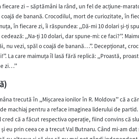
n fiecare zi – săptămâni la rând, un fel de acțiune-marat
o coajă de banană. Crocodilul, mort de curiozitate, în fiec
uța, în fiecare zi, îi răspundea: „Dă-mi 10 dolari și-ți sp
cedează: „Na-ți 10 dolari, dar spune-mi: ce faci?”. Maimu
Păi, nu vezi, spăl o coajă de banană…”. Decepționat, croco
i!”. La care maimuța îl lasă fără replică: „Proastă, proas
pe zi…”
ă)
âna trecută în „Mișcarea ionilor în R. Moldova” că a căra
 de machiaj pentru a reface imaginea liderului de partid.
l cred că a făcut respectiva operație, fiind convins că sl
 și eu prin ceea ce a trecut Val Butnaru. Când mi-am da
ică cu altceva și că risc să nu mai pot gândi independent 