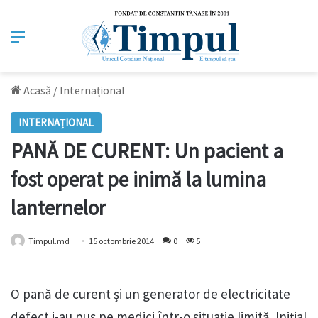
Meniu
Acasă
/
Internațional
INTERNAȚIONAL
PANĂ DE CURENT: Un pacient a
fost operat pe inimă la lumina
lanternelor
Timpul.md
15 octombrie 2014
0
5
O pană de curent şi un generator de electricitate
defect i-au pus pe medici într-o situaţie limită. Iniţial