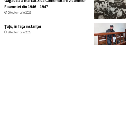
Găgăuzia a marcat Ziua Comemorării Victimelor
Foametei din 1946 – 1947
20 octombrie 2025
Țuțu, în fața instanței
20 octombrie 2025