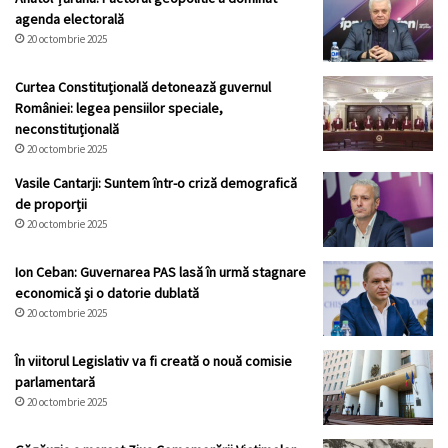
agenda electorală
20 octombrie 2025
Curtea Constituțională detonează guvernul
României: legea pensiilor speciale,
neconstituțională
20 octombrie 2025
Vasile Cantarji: Suntem într-o criză demografică
de proporții
20 octombrie 2025
Ion Ceban: Guvernarea PAS lasă în urmă stagnare
economică și o datorie dublată
20 octombrie 2025
În viitorul Legislativ va fi creată o nouă comisie
parlamentară
20 octombrie 2025