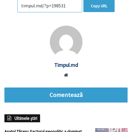
Copy URL
Timpul.md
Website
Comentează
Ultimele știri
Anatol Țăranu: Factorul geopolitic a dominat