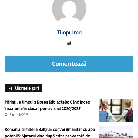
Timpul.md
Website
Comentează
Ultimele știri
Părinți, e timpul să pregătiți actele: Când încep
înscrierile în clasa I pentru anul 2026/2027
16 martie 2026
România trimite la Bălți un convoi umanitar cu apă
potabilă: Ajutorul vine după criza provocată de