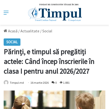
Meniu
Acasă
/
Actualitate
/
Social
SOCIAL
Părinți, e timpul să pregătiți
actele: Când încep înscrierile în
clasa I pentru anul 2026/2027
Timpul.md
16 martie 2026
0
1.881