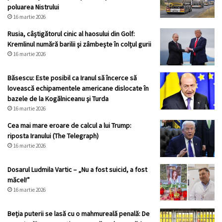
poluarea Nistrului
16 martie 2026
Rusia, câștigătorul cinic al haosului din Golf:
Kremlinul numără barilii și zâmbește în colțul gurii
16 martie 2026
Băsescu: Este posibil ca Iranul să încerce să
lovească echipamentele americane dislocate în
bazele de la Kogălniceanu şi Turda
16 martie 2026
Cea mai mare eroare de calcul a lui Trump:
riposta Iranului (The Telegraph)
16 martie 2026
Dosarul Ludmila Vartic – „Nu a fost suicid, a fost
măcel!”
16 martie 2026
Beția puterii se lasă cu o mahmureală penală: De