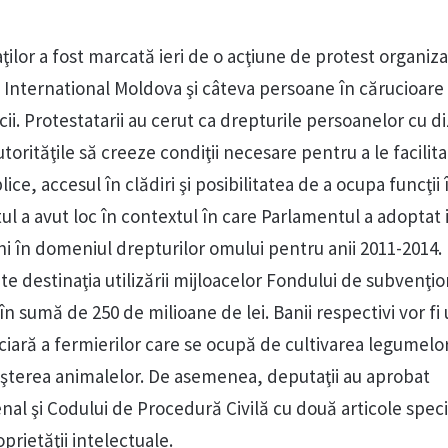
ilor a fost marcată ieri de o acţiune de protest organiz
International Moldova şi câteva persoane în cărucioare 
cii. Protestatarii au cerut ca drepturile persoanelor cu diz
utorităţile să creeze condiţii necesare pentru a le facilita
ice, accesul în clădiri şi posibilitatea de a ocupa funcţii 
stul a avut loc în contextul în care Parlamentul a adoptat i
ni în domeniul drepturilor omului pentru anii 2011-2014. 
e destinaţia utilizării mijloacelor Fondului de subvenţio
în sumă de 250 de milioane de lei. Banii respectivi vor fi u
ciară a fermierilor care se ocupă de cultivarea legumelo
creşterea animalelor. De asemenea, deputaţii au aprobat
al şi Codului de Procedură Civilă cu două articole speci
oprietăţii intelectuale.