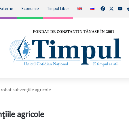
Facebook
X
You
Externe
Economie
Timpul Liber
robat subvenţiile agricole
iile agricole