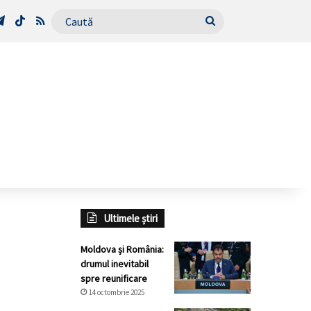
Tube
Telegram
TikTok
RSS
Caută
Ultimele știri
Moldova și România:
drumul inevitabil
spre reunificare
14 octombrie 2025