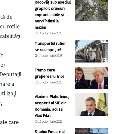
Racovăț sub asediul
gropilor: drumuri
impracticabile și
ată de
nervi întinși la
cu rotile
maxim
14 octombrie 2025
abilităţi
Transportul rutier
se scumpește!
în
14 octombrie 2025
eri
Trump cere
Deputaţii
grațierea lui Bibi
nare a
13 octombrie 2025
tilizaţi
Vladimir Plahotniuc,
r,
acoperit al SIE din
România, acuză
Vlad Filat
ale care
13 octombrie 2025
Studiu: Fiecare al