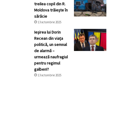
treilea copil din R.
Moldova trăiește în
sărăcie
13 octombrie 2025
Ieșirea lui Dorin
Recean din viața
politică, un semnal
de alarmă –
urmează naufragiul
pentru regimul
galben!?
13 octombrie 2025