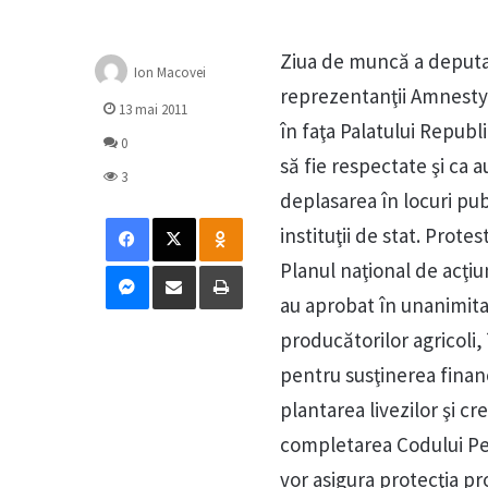
Ziua de muncă a deputaţ
Ion Macovei
reprezentanţii Amnesty 
13 mai 2011
în faţa Palatului Republi
0
să fie respectate şi ca a
3
deplasarea în locuri publ
Facebook
X
Odnoklassniki
instituţii de stat. Prote
Messenger
Distribuie prin mail
Tipărește
Planul naţional de acţiu
au aprobat în unanimitat
producătorilor agricoli, 
pentru susţinerea finan
plantarea livezilor şi 
completarea Codului Pen
vor asigura protecţia pr