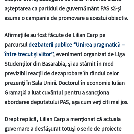
așteptarea ca partidul de guvernământ PAS să-și
asume o campanie de promovare a acestui obiectiv.
Afirmațiile au fost făcute de Lilian Carp pe
parcursul
dezbaterii publice “Unirea pragmatică –
între trecut și viitor”
, eveniment organizat de Liga
Studenților din Basarabia, și au stârnit în mod
previzibil reacții de dezaprobare în rândul celor
prezenți în Sala Unirii. Doctorul în economie Iulian
Gramațki a luat cuvântul pentru a sancționa
abordarea deputatului PAS, așa cum veți citi mai jos.
Drept replică, Lilian Carp a menționat că actuala
guvernare a desfășurat totuși o serie de proiecte