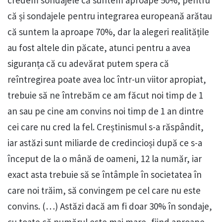
credem sondajele că suntem aproape 50%, pentru
că și sondajele pentru integrarea europeană arătau
că suntem la aproape 70%, dar la alegeri realitățile
au fost altele din păcate, atunci pentru a avea
siguranța că cu adevărat putem spera că
reîntregirea poate avea loc într-un viitor apropiat,
trebuie să ne întrebăm ce am făcut noi timp de 1
an sau pe cine am convins noi timp de 1 an dintre
cei care nu cred la fel. Creștinismul s-a răspândit,
iar astăzi sunt miliarde de credincioși după ce s-a
început de la o mână de oameni, 12 la număr, iar
exact asta trebuie să se întâmple în societatea în
care noi trăim, să convingem pe cel care nu este
convins. (…) Astăzi dacă am fi doar 30% în sondaje,