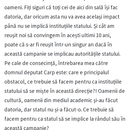
oameni. Fiți siguri că toți cei de aici din sală își fac
datoria, dar oricum asta nu va avea același impact
până nu se implică instituțiile statului. Și cât am
reușit noi să convingem în acești ultimi 10 ani,
poate că s-ar fi reușit într-un singur an dacă în
această campanie se implicau autoritățile statului.
Pe cale de consecință, întrebarea mea către
domnul deputat Carp este: care e principalul
obstacol, ce trebuie să facem pentru ca instituțiile
statului să se miște în această direcție?! Oamenii de
cultură, oamenii din mediul academic și-au făcut
datoria, dar statul nu și-a făcut-o. Ce trebuie să
facem pentru ca statul să se implice la rândul său în
această campanie?