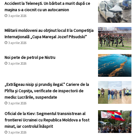
Accident la Telenești. Un bărbat a murit după ce
mașina s-a ciocnit cu un autocamion
3 aprilie 2026
Militarii moldoveni au obținut locul II la Competiția
Internațională „Cupa Mareșal Jozef Piłsudski”
3 aprilie 2026
Noi pete de petrol pe Nistru
3 aprilie 2026
„Extrăgeau nisip și prundiș ilegal.” Cariere de la
Pîrîta și Coșnița, verificate de inspectorii de
mediu: Lucrările, suspendate
3 aprilie 2026
Oficial de la Kiev: Segmentul transnistrean al
frontierei Ucrainei cu Republica Moldova a fost
minat, iar controlul înăsprit
3 aprilie 2026