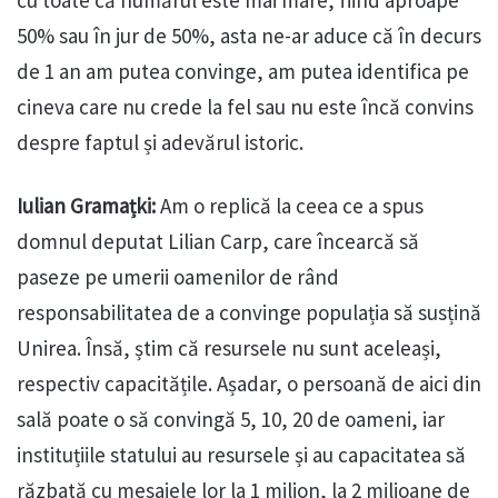
cu toate că numărul este mai mare, fiind aproape
50% sau în jur de 50%, asta ne-ar aduce că în decurs
de 1 an am putea convinge, am putea identifica pe
cineva care nu crede la fel sau nu este încă convins
despre faptul și adevărul istoric.
Iulian Gramațki:
Am o replică la ceea ce a spus
domnul deputat Lilian Carp, care încearcă să
paseze pe umerii oamenilor de rând
responsabilitatea de a convinge populația să susțină
Unirea. Însă, știm că resursele nu sunt aceleași,
respectiv capacitățile. Așadar, o persoană de aici din
sală poate o să convingă 5, 10, 20 de oameni, iar
instituțiile statului au resursele și au capacitatea să
răzbată cu mesajele lor la 1 milion, la 2 milioane de