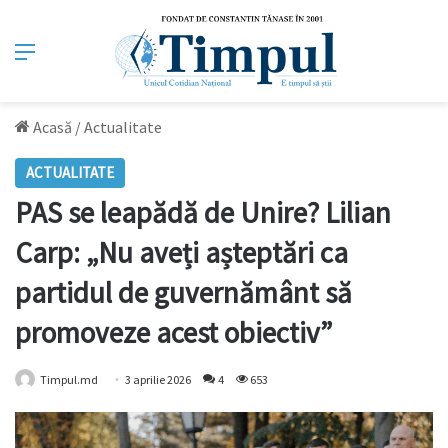
Meniu
Acasă
/
Actualitate
ACTUALITATE
PAS se leapădă de Unire? Lilian
Carp: „Nu aveți așteptări ca
partidul de guvernământ să
promoveze acest obiectiv”
Timpul.md
3 aprilie 2026
4
653