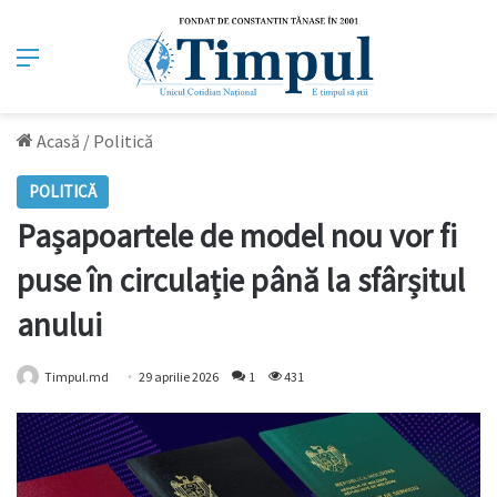
Meniu
Acasă
/
Politică
POLITICĂ
Pașapoartele de model nou vor fi
puse în circulație până la sfârșitul
anului
Timpul.md
29 aprilie 2026
1
431