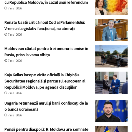
cu Republica Moldova, în cazul unui referendum
7 mai 2026
Renato Usatîi critică noul Cod al Parlamentului:
Vrem un Legislativ funcțional, nu aberații
7 mai 2026
Moldovean căutat pentru trei omoruri comise în
Rusia, prins la vama Albița
7 mai 2026
Kaja Kallas începe vizita oficială la Chișinău.
Securitatea regională și parcursul european al
Republicii Moldova, pe agenda discuțiilor
7 mai 2026
Ungaria returnează aurul şi banii confiscaţi de la
o bancă ucraineană
7 mai 2026
Pensii pentru diasporă: R. Moldova are semnate