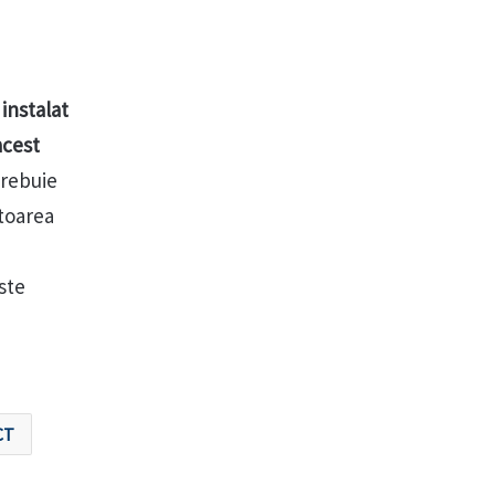
a
instalat
acest
trebuie
ctoarea
este
CT