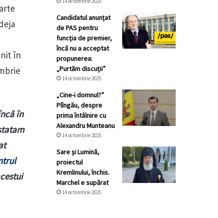
14 octombrie 2025
arte
Candidatul anunțat
deja
de PAS pentru
funcția de premier,
încă nu a acceptat
nit în
propunerea:
„Purtăm discuții”
embrie
14 octombrie 2025
„Cine-i domnul?”
Plîngău, despre
încă în
prima întâlnire cu
Alexandru Munteanu
statam
14 octombrie 2025
at
Sare și Lumină,
trul
proiectul
Kremlinului, închis.
acestui
Marchel e supărat
14 octombrie 2025