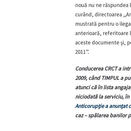
nouă nu ne răspundea la
curând, directoarea „Art
mustrată pentru o ilegal
anterioară, referitoare 
aceste documente şi, pe
2011”.
Conducerea CRCT a intrat 
2009, când TIMPUL a pu
atunci că în lista angaj
niciodată la serviciu, î
Anticorupţie a anunţat c
caz – spălarea banilor p