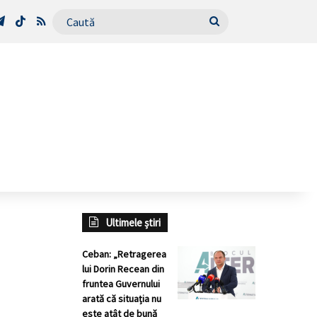
Tube
Telegram
TikTok
RSS
Caută
Ultimele știri
Ceban: „Retragerea
lui Dorin Recean din
fruntea Guvernului
arată că situația nu
este atât de bună