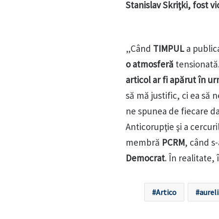
Stanislav Skriţki, fost v
„Când
TIMPUL
a public
o atmosferă
tensionată.
articol ar fi apărut în 
să mă justific, ci ea să 
ne spunea de fiecare da
Anticorupţie şi a cercuri
membră
PCRM
, când s
Democrat
. În realitate,
Artico
aurel