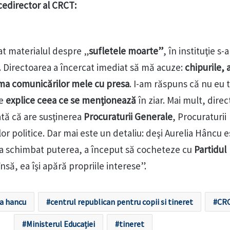
icedirector al CRCT:
at materialul despre „
sufletele moarte”
, în instituţie s-
 Directoarea a încercat imediat să mă acuze:
chipurile, 
urma comunicărilor mele cu presa
. I-am răspuns că nu eu 
ne
explice ceea ce se menţionează
în ziar. Mai mult, dire
tă că are susţinerea
Procuraturii Generale
, Procuraturii
lor politice. Dar mai este un detaliu: deşi Aurelia Hâncu 
-a schimbat puterea, a început să cocheteze cu
Partidul
 însă, ea îşi apără propriile interese”.
ia hancu
centrul republican pentru copii si tineret
CR
Ministerul Educației
tineret