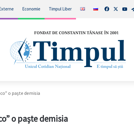
Facebook
X
You
Externe
Economie
Timpul Liber
ico” o paşte demisia
co” o paşte demisia