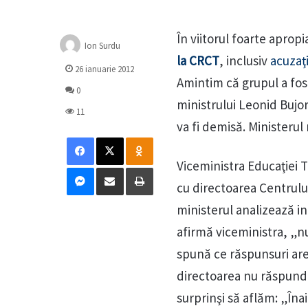
În viitorul foarte aprop
Ion Surdu
la CRCT
, inclusiv
acuzaţ
26 ianuarie 2012
Amintim că grupul a fost
0
ministrului Leonid Bujo
11
va fi demisă. Ministerul 
Facebook
X
Odnoklassniki
Viceministra Educaţiei 
Messenger
Distribuie prin mail
Tipărește
cu directoarea Centrului
ministerul analizează in
afirmă viceministra, „n
spună ce răspunsuri are
directoarea nu răspund
surprinşi să aflăm: „Îna