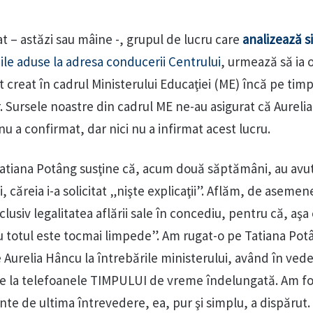
iat – astăzi sau mâine -, grupul de lucru care
analizează s
iile aduse la adresa conducerii Centrului
, urmează să ia o
 creat în cadrul Ministerului Educaţiei (ME) încă pe timp
r. Sursele noastre din cadrul ME ne-au asigurat că Aureli
nu a confirmat, dar nici nu a infirmat acest lucru.
Tatiana Potâng susţine că, acum două săptămâni, au avut 
, căreia i-a solicitat „nişte explicaţii”. Aflăm, de asemen
clusiv legalitatea aflării sale în concediu, pentru că, aş
u totul este tocmai limpede”. Am rugat-o pe Tatiana Pot
 Aurelia Hâncu la întrebările ministerului, având în ved
e la telefoanele TIMPULUI de vreme îndelungată. Am fo
inte de ultima întrevedere, ea, pur şi simplu, a dispărut. 