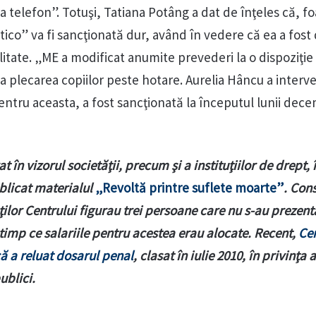
 telefon”. Totuşi, Tatiana Potâng a dat de înţeles că, fo
ico” va fi sancţionată dur, având în vedere că ea a fost 
itate. „ME a modificat anumite prevederi la o dispoziţie
la plecarea copiilor peste hotare. Aurelia Hâncu a interve
ntru aceasta, a fost sancţionată la începutul lunii dec
în vizorul societăţii, precum şi a instituţiilor de drept, 
blicat materialul
„Revoltă printre suflete moarte”
. Con
aţilor Centrului figurau trei persoane care nu s-au prezent
n timp ce salariile pentru acestea erau alocate. Recent,
Cen
ă a reluat dosarul penal
, clasat în iulie 2010, în privinţa 
ublici.