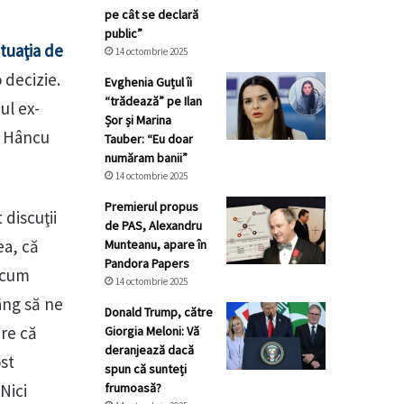
pe cât se declară
public”
ituaţia de
14 octombrie 2025
 decizie.
Evghenia Guțul îi
“trădează” pe Ilan
ul ex-
Șor și Marina
a Hâncu
Tauber: “Eu doar
număram banii”
14 octombrie 2025
Premierul propus
discuţii
de PAS, Alexandru
ea, că
Munteanu, apare în
Pandora Papers
a cum
14 octombrie 2025
âng să ne
Donald Trump, către
ere că
Giorgia Meloni: Vă
deranjează dacă
st
spun că sunteți
Nici
frumoasă?