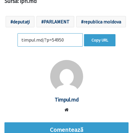
Sursa: ipn.md
deputați
PARLAMENT
republica moldova
Copy URL
Timpul.md
Website
Comentează