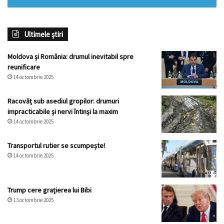
Ultimele știri
Moldova și România: drumul inevitabil spre
reunificare
14 octombrie 2025
Racovăț sub asediul gropilor: drumuri
impracticabile și nervi întinși la maxim
14 octombrie 2025
Transportul rutier se scumpește!
14 octombrie 2025
Trump cere grațierea lui Bibi
13 octombrie 2025