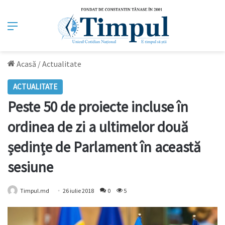
Meniu
Acasă
/
Actualitate
ACTUALITATE
Peste 50 de proiecte incluse în
ordinea de zi a ultimelor două
ședințe de Parlament în această
sesiune
Timpul.md
26 iulie 2018
0
5