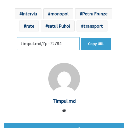
interviu
monopol
Petru Frunze
rute
satul Puhoi
transport
Copy URL
Timpul.md
Website