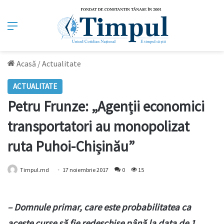
Meniu
Acasă
/
Actualitate
ACTUALITATE
Petru Frunze: „Agenții economici
transportatori au monopolizat
ruta Puhoi-Chișinău”
Timpul.md
17 noiembrie 2017
0
15
– Domnule primar, care este probabilitatea ca
aceste curse să fie redeschise până la data de 1