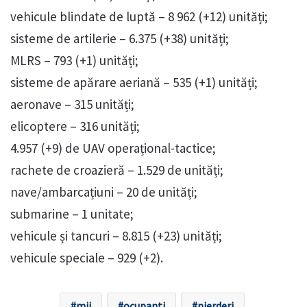
vehicule blindate de luptă – 8 962 (+12) unități;
sisteme de artilerie – 6.375 (+38) unități;
MLRS – 793 (+1) unități;
sisteme de apărare aeriană – 535 (+1) unități;
aeronave – 315 unități;
elicoptere – 316 unități;
4.957 (+9) de UAV operațional-tactice;
rachete de croazieră – 1.529 de unități;
nave/ambarcațiuni – 20 de unități;
submarine – 1 unitate;
vehicule și tancuri – 8.815 (+23) unități;
vehicule speciale – 929 (+2).
mii
ocupanti
pierderi