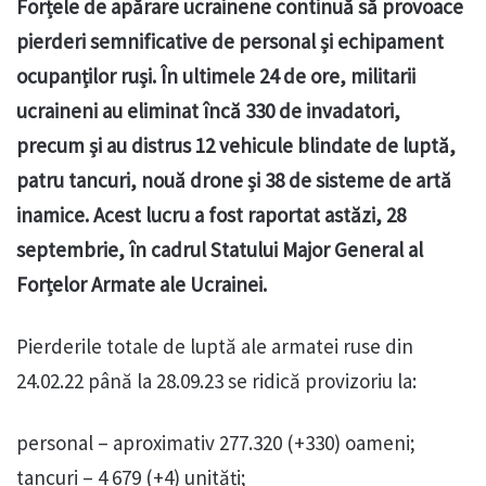
Forțele de apărare ucrainene continuă să provoace
pierderi semnificative de personal și echipament
ocupanților ruși. În ultimele 24 de ore, militarii
ucraineni au eliminat încă 330 de invadatori,
precum și au distrus 12 vehicule blindate de luptă,
patru tancuri, nouă drone și 38 de sisteme de artă
inamice. Acest lucru a fost raportat astăzi, 28
septembrie, în cadrul Statului Major General al
Forțelor Armate ale Ucrainei.
Pierderile totale de luptă ale armatei ruse din
24.02.22 până la 28.09.23 se ridică provizoriu la:
personal – aproximativ 277.320 (+330) oameni;
tancuri – 4 679 (+4) unități;