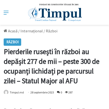
Meniu
Acasă
/
Internațional
/
Război
RĂZBOI
Pierderile rusești în război au
depășit 277 de mii – peste 300 de
ocupanți lichidați pe parcursul
zilei – Statul Major al AFU
Timpul.md
28 septembrie 2023
0
287