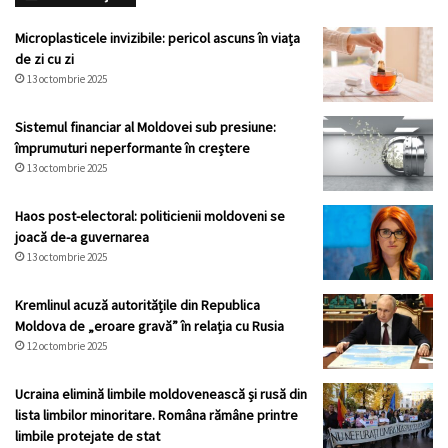
Microplasticele invizibile: pericol ascuns în viața
de zi cu zi
13 octombrie 2025
Sistemul financiar al Moldovei sub presiune:
împrumuturi neperformante în creștere
13 octombrie 2025
Haos post-electoral: politicienii moldoveni se
joacă de-a guvernarea
13 octombrie 2025
Kremlinul acuză autoritățile din Republica
Moldova de „eroare gravă” în relația cu Rusia
12 octombrie 2025
Ucraina elimină limbile moldovenească și rusă din
lista limbilor minoritare. Româna rămâne printre
limbile protejate de stat