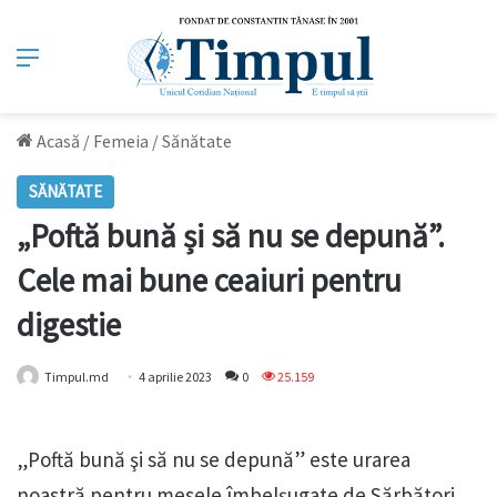
Meniu
Acasă
/
Femeia
/
Sănătate
SĂNĂTATE
„Poftă bună și să nu se depună”.
Cele mai bune ceaiuri pentru
digestie
Timpul.md
4 aprilie 2023
0
25.159
„Poftă bună şi să nu se depună” este urarea
noastră pentru mesele îmbelşugate de Sărbători