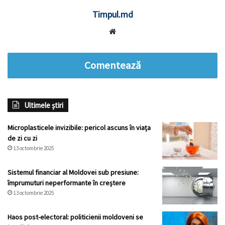
Timpul.md
Website
Comentează
Ultimele știri
Microplasticele invizibile: pericol ascuns în viața
de zi cu zi
13 octombrie 2025
Sistemul financiar al Moldovei sub presiune:
împrumuturi neperformante în creștere
13 octombrie 2025
Haos post-electoral: politicienii moldoveni se