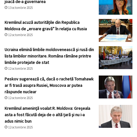
joacă de-a guvernarea
13 octombrie 2025
Kremlinul acuză autoritățile din Republica
Moldova de „eroare gravă” în relația cu Rusia
12 octombrie 2025
Ucraina elimină limbile moldovenească și rusă din
lista limbilor minoritare. Româna rămâne printre
limbile protejate de stat
12 octombrie 2025
Peskov sugerează că, dacă o rachetă Tomahawk
ar fi trasă asupra Rusiei, Moscova ar putea
răspunde nuclear
12 octombrie 2025
Kremlinul ameninţă voalat R. Moldova: Greșeala
asta a fost făcută deja de o altă țară și nu i-a
adus nimic bun
12 octombrie 2025