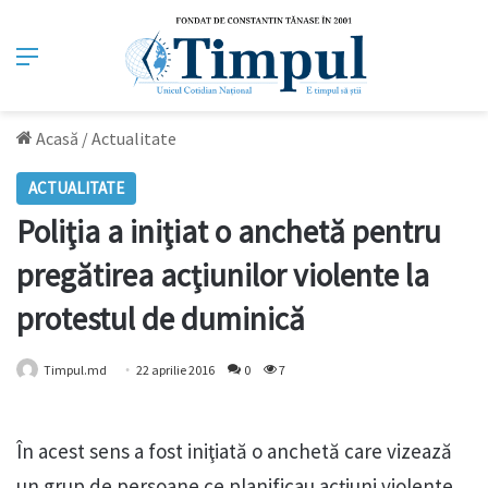
Meniu
Acasă
/
Actualitate
ACTUALITATE
Poliţia a iniţiat o anchetă pentru
pregătirea acţiunilor violente la
protestul de duminică
Timpul.md
22 aprilie 2016
0
7
În acest sens a fost iniţiată o anchetă care vizează
un grup de persoane ce planificau acţiuni violente,