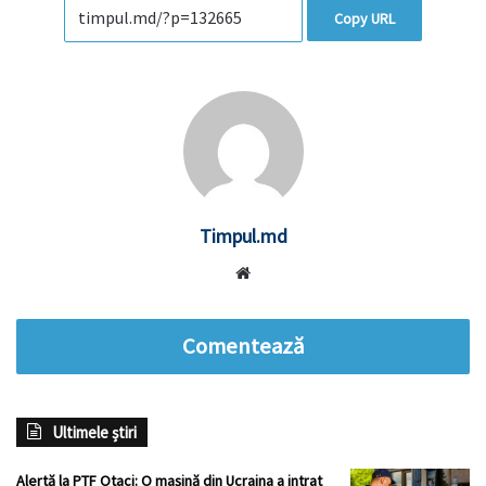
Copy URL
Timpul.md
Website
Comentează
Ultimele știri
Alertă la PTF Otaci: O mașină din Ucraina a intrat