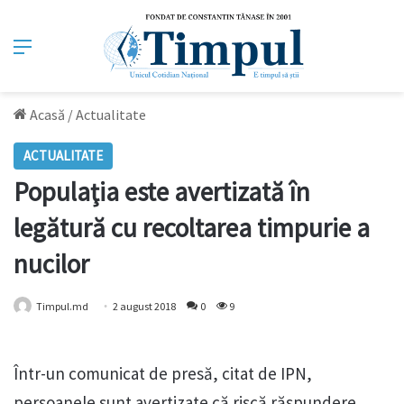
Meniu
Acasă
/
Actualitate
ACTUALITATE
Populaţia este avertizată în
legătură cu recoltarea timpurie a
nucilor
Timpul.md
2 august 2018
0
9
Într-un comunicat de presă, citat de IPN,
persoanele sunt avertizate că riscă răspundere