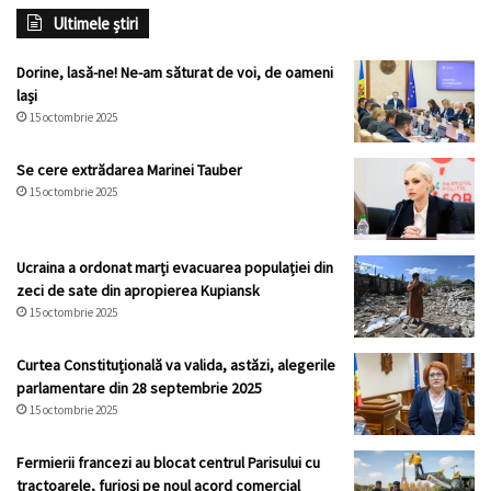
Ultimele știri
Dorine, lasă-ne! Ne-am săturat de voi, de oameni
lași
15 octombrie 2025
Se cere extrădarea Marinei Tauber
15 octombrie 2025
Ucraina a ordonat marți evacuarea populației din
zeci de sate din apropierea Kupiansk
15 octombrie 2025
Curtea Constituțională va valida, astăzi, alegerile
parlamentare din 28 septembrie 2025
15 octombrie 2025
Fermierii francezi au blocat centrul Parisului cu
tractoarele, furioși pe noul acord comercial