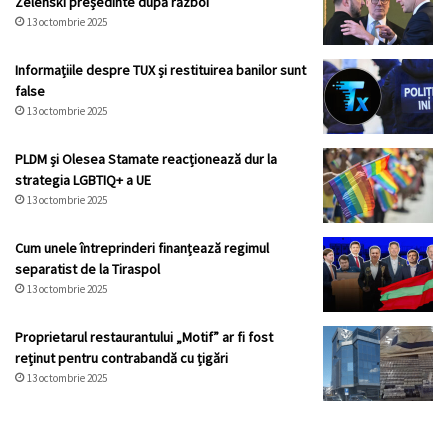
Zelenski președinte după război
13 octombrie 2025
Informațiile despre TUX și restituirea banilor sunt
false
13 octombrie 2025
PLDM și Olesea Stamate reacționează dur la
strategia LGBTIQ+ a UE
13 octombrie 2025
Cum unele întreprinderi finanțează regimul
separatist de la Tiraspol
13 octombrie 2025
Proprietarul restaurantului „Motif” ar fi fost
reținut pentru contrabandă cu țigări
13 octombrie 2025