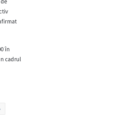
 de
ctiv
nfirmat
00 în
in cadrul
o