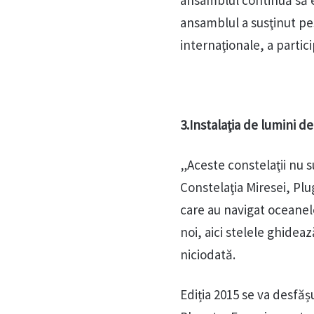
ansamblul continuă să e
ansamblul a susţinut pe
internaţionale, a partici
3.Instalaţia de lumini
„Aceste constelaţii nu 
Constelaţia Miresei, Plu
care au navigat oceanel
noi, aici stelele ghidea
niciodată.
Ediția 2015 se va desfăș