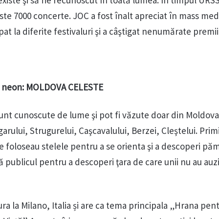
xiste şi să fie recunoscut în toată lumea. În timpul URS
ste 7000 concerte. JOC a fost înalt apreciat în mass med
pat la diferite festivaluri şi a câştigat nenumărate premii
 de neon: MOLDOVA CELESTE
sunt cunoscute de lume şi pot fi văzute doar din Moldova
garului, Strugurelui, Caşcavalului, Berzei, Cleştelui. Pri
e foloseau stelele pentru a se orienta şi a descoperi pă
ză publicul pentru a descoperi ţara de care unii nu au auz
ura la Milano, Italia și are ca tema principala „Hrana pen