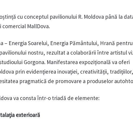
oștință cu conceptul pavilionului R. Moldova până la dat
ui comercial MallDova.
a – Energia Soarelui, Energia Pământului, Hrană pentru
vilionului nostru, rezultat a colaborării între artistul vi
ii studioului Gorgona. Manifestarea expozițională va oferi
ldova prin evidenţierea inovaţiei, creativităţii, tradiţiilor
necesitatea pragmatică de promovare a produselor autoht
oldova va consta într-o triadă de elemente:
talaţia exterioară