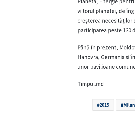
Planeta, Energie pentru
viitorul planetei, de în
creșterea necesităților
participarea peste 130 d
Până în prezent, Moldova
Hanovra, Germania si în 
unor pavilioane comune 
Timpul.md
2015
Mila