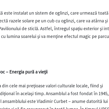
lă este instalat un sistem de oglinzi, care urmează toată
ectă razele solare pe un cub cu oglinzi, care va atârna şi 
vilionului de sticlă. Astfel, întregul spaţiu exterior şi int
t cu lumina soarelui şi va menţine efectul magic pe parcu
Joc – Energia pură a vieţii
in cele mai preţioase valori culturale locale, fiind şi
iţional în acelaşi timp. Ansamblul a fost fondat în 1945, 
 al ansamblului este Vladimir Curbet – anume datorită lui