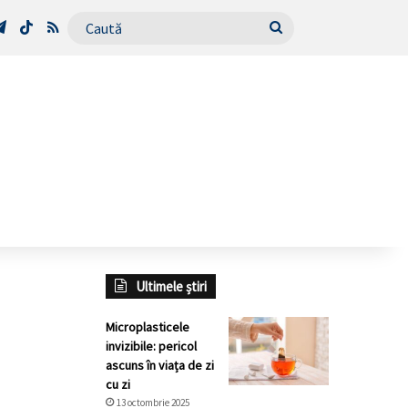
Tube
Telegram
TikTok
RSS
Caută
Ultimele știri
Microplasticele
invizibile: pericol
ascuns în viața de zi
cu zi
13 octombrie 2025