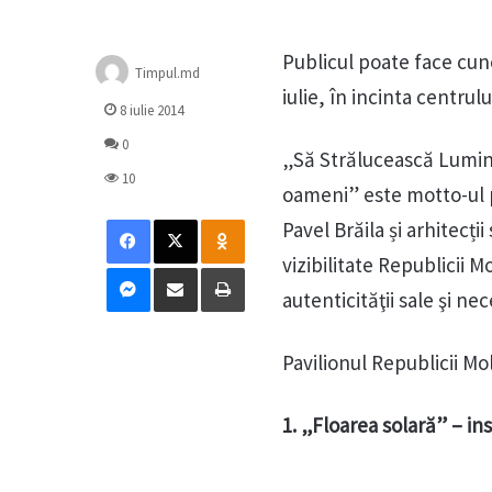
Publicul poate face cun
Timpul.md
iulie, în incinta centrul
8 iulie 2014
0
„Să Strălucească Lumin
10
oameni” este motto-ul pa
Facebook
X
Odnoklassniki
Pavel Brăila și arhitecț
vizibilitate Republicii Mo
Messenger
Distribuie prin mail
Tipărește
autenticităţii sale şi 
Pavilionul Republicii M
1. „Floarea solară” – ins