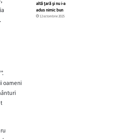
S,
altă țară și nu i-a
ia
adus nimic bun
12 octombrie 2025
.
”.
mii oameni
mânturi
it
tru