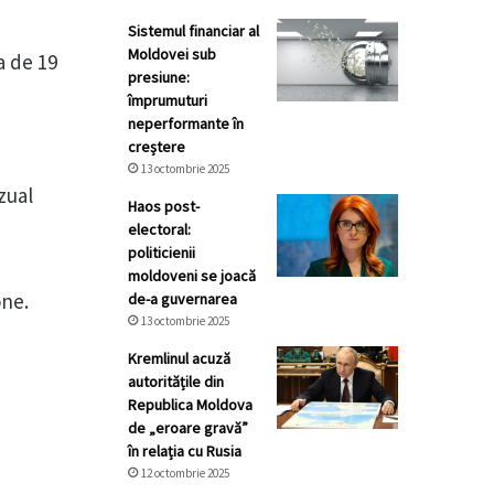
Sistemul financiar al
Moldovei sub
a de 19
presiune:
împrumuturi
neperformante în
creștere
13 octombrie 2025
zual
Haos post-
electoral:
politicienii
,
moldoveni se joacă
one.
de-a guvernarea
13 octombrie 2025
Kremlinul acuză
autoritățile din
Republica Moldova
de „eroare gravă”
în relația cu Rusia
12 octombrie 2025