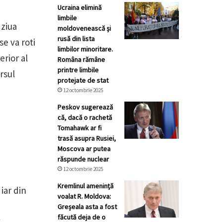
Ucraina elimină
limbile
 ziua
moldovenească și
rusă din lista
se va roti
limbilor minoritare.
erior al
Româna rămâne
printre limbile
rsul
protejate de stat
12 octombrie 2025
Peskov sugerează
că, dacă o rachetă
Tomahawk ar fi
trasă asupra Rusiei,
Moscova ar putea
răspunde nuclear
12 octombrie 2025
Kremlinul ameninţă
iar din
voalat R. Moldova:
Greșeala asta a fost
făcută deja de o