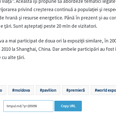
 Viață”. Aceasta își propune să abordeze tematici legate
grijorarea privind creșterea continuă a populației şi respe
 de hrană şi resurse energetice. Până în prezent și-au co
e ţări. Sunt aşteptaţi peste 20 mln de vizitatori.
 a mai participat de doua ori la expoziţii similare, în 20
2010 la Shanghai, China. Dar ambele participări au fost 
cu alte țări.
no
moldova
pavilion
premieră
world exp
Copy URL