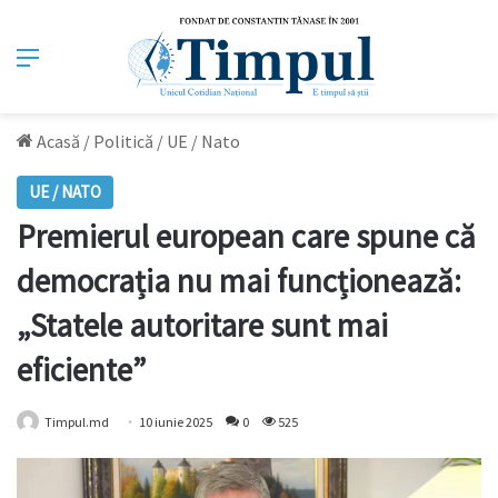
Meniu
Acasă
/
Politică
/
UE / Nato
UE / NATO
Premierul european care spune că
democrația nu mai funcționează:
„Statele autoritare sunt mai
eficiente”
Timpul.md
10 iunie 2025
0
525