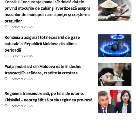
Consiliul Concurenței pune la îndoială datele
privind stocurile de zahăr şi avertizează asupra
riscurilor de monopolizare a pieţei şi creşterea
preţurilor
13 octombrie 2025
România a asigurat tot necesarul de gaze
naturale al Republicii Moldova din ultima
perioadă
13 octombrie 2025
Piața imobiliară din Moldova este în declin:
tranzacții în scădere, credite în creștere
13 octombrie 2025
Regiunea transnistreană, pe final de istorie.
Chișinăul – nepregătit să preia regiunea pro-rusă
13 octombrie 2025