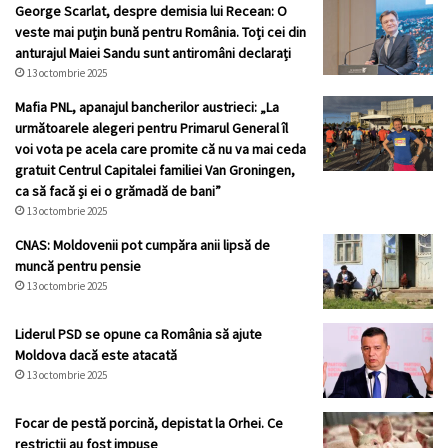
George Scarlat, despre demisia lui Recean: O
veste mai puțin bună pentru România. Toți cei din
anturajul Maiei Sandu sunt antiromâni declarați
13 octombrie 2025
Mafia PNL, apanajul bancherilor austrieci: „La
următoarele alegeri pentru Primarul General îl
voi vota pe acela care promite că nu va mai ceda
gratuit Centrul Capitalei familiei Van Groningen,
ca să facă și ei o grămadă de bani”
13 octombrie 2025
CNAS: Moldovenii pot cumpăra anii lipsă de
muncă pentru pensie
13 octombrie 2025
Liderul PSD se opune ca România să ajute
Moldova dacă este atacată
13 octombrie 2025
Focar de pestă porcină, depistat la Orhei. Ce
restricții au fost impuse