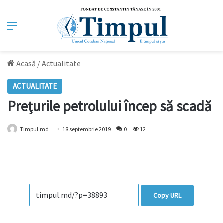
Meniu
Acasă
/
Actualitate
ACTUALITATE
Preţurile petrolului încep să scadă
Timpul.md
18 septembrie 2019
0
12
Copy URL