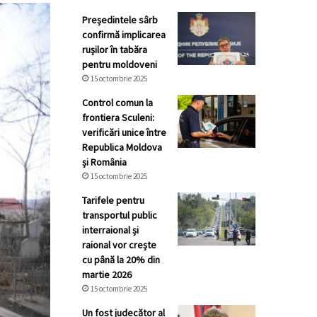
Președintele sârb
confirmă implicarea
rușilor în tabăra
pentru moldoveni
15 octombrie 2025
Control comun la
frontiera Sculeni:
verificări unice între
Republica Moldova
și România
15 octombrie 2025
Tarifele pentru
transportul public
interraional și
raional vor crește
cu până la 20% din
martie 2026
15 octombrie 2025
Un fost judecător al