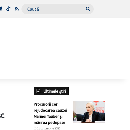
Tube
Telegram
TikTok
RSS
Caută
Ultimele știri
Procurorii cer
rejudecarea cauzei
sc
Marinei Tauber și
mărirea pedepsei
15 octombrie 2025