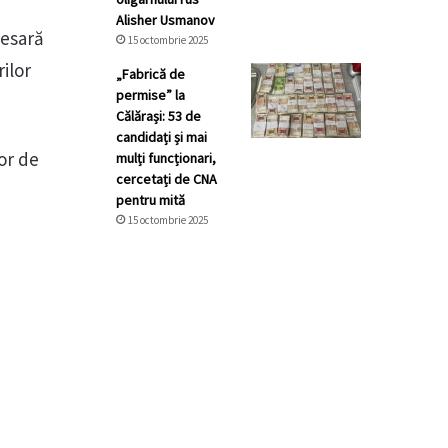
Alisher Usmanov
cesară
15 octombrie 2025
rilor
„Fabrică de
permise” la
Călărași: 53 de
candidați și mai
or de
mulți funcționari,
cercetați de CNA
pentru mită
15 octombrie 2025