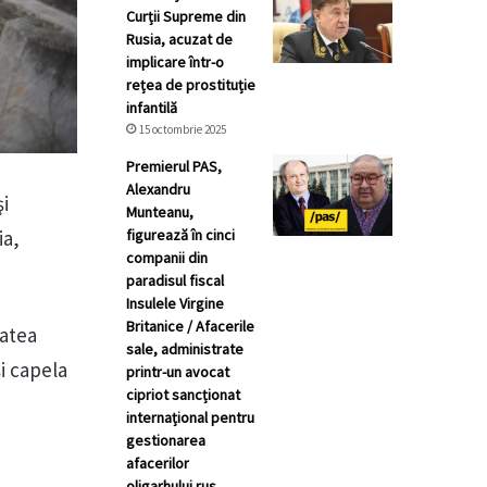
Curții Supreme din
Rusia, acuzat de
implicare într-o
rețea de prostituție
infantilă
15 octombrie 2025
Premierul PAS,
Alexandru
şi
Munteanu,
ia,
figurează în cinci
companii din
paradisul fiscal
Insulele Virgine
Britanice / Afacerile
tatea
sale, administrate
i capela
printr-un avocat
cipriot sancționat
internațional pentru
gestionarea
afacerilor
oligarhului rus