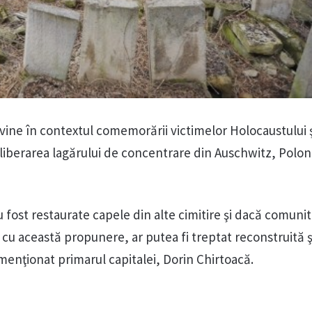
ii vine în contextul comemorării victimelor Holocaustului 
 eliberarea lagărului de concentrare din Auschwitz, Polon
ost restaurate capele din alte cimitire şi dacă comuni
 cu această propunere, ar putea fi treptat reconstruită ş
a menţionat primarul capitalei, Dorin Chirtoacă.