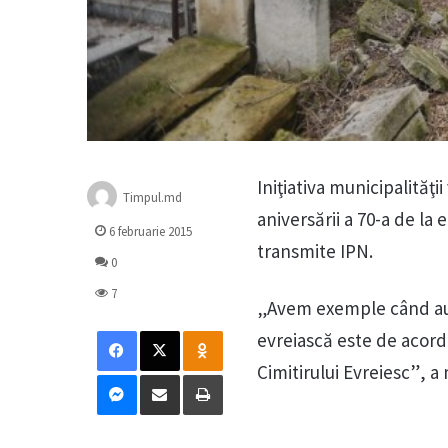
Iniţiativa municipalităţ
Timpul.md
aniversării a 70-a de la
6 februarie 2015
transmite IPN.
0
7
„Avem exemple când au f
Facebook
X
Odnoklassniki
evreiască este de acord
Cimitirului Evreiesc”, 
Messenger
Distribuie prin mail
Tipărește