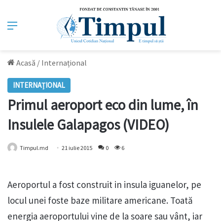
Meniu
Acasă
/
Internațional
INTERNAȚIONAL
Primul aeroport eco din lume, în
Insulele Galapagos (VIDEO)
Timpul.md
21 iulie 2015
0
6
Aeroportul a fost construit in insula iguanelor, pe
locul unei foste baze militare americane. Toată
energia aeroportului vine de la soare sau vânt, iar