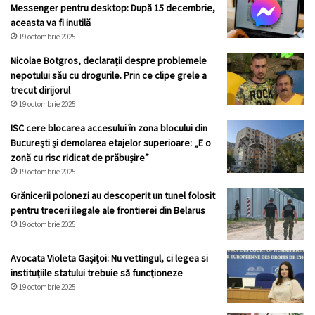
Messenger pentru desktop: După 15 decembrie,
aceasta va fi inutilă
19 octombrie 2025
Nicolae Botgros, declarații despre problemele
nepotului său cu drogurile. Prin ce clipe grele a
trecut dirijorul
19 octombrie 2025
ISC cere blocarea accesului în zona blocului din
București și demolarea etajelor superioare: „E o
zonă cu risc ridicat de prăbușire”
19 octombrie 2025
Grănicerii polonezi au descoperit un tunel folosit
pentru treceri ilegale ale frontierei din Belarus
19 octombrie 2025
Avocata Violeta Gașițoi: Nu vettingul, ci legea si
instituțiile statului trebuie să funcționeze
19 octombrie 2025