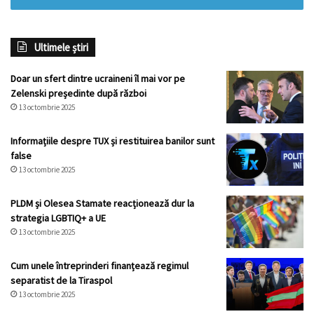
Ultimele știri
Doar un sfert dintre ucraineni îl mai vor pe
Zelenski președinte după război
13 octombrie 2025
Informațiile despre TUX și restituirea banilor sunt
false
13 octombrie 2025
PLDM și Olesea Stamate reacționează dur la
strategia LGBTIQ+ a UE
13 octombrie 2025
Cum unele întreprinderi finanțează regimul
separatist de la Tiraspol
13 octombrie 2025