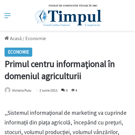
Meniu
Acasă
/
Economie
ECONOMIE
Primul centru informaţional în
domeniul agriculturii
Victoria Puiu
2 iunie 2011
0
4
„Sistemul informaţional de marketing va cuprinde
informaţii din piaţa agricolă, începând cu preţuri,
stocuri, volumul producţiei, volumul vânzărilor,