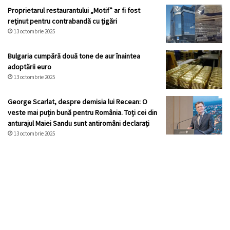
Proprietarul restaurantului „Motif” ar fi fost
reținut pentru contrabandă cu țigări
13 octombrie 2025
Bulgaria cumpără două tone de aur înaintea
adoptării euro
13 octombrie 2025
George Scarlat, despre demisia lui Recean: O
veste mai puțin bună pentru România. Toți cei din
anturajul Maiei Sandu sunt antiromâni declarați
13 octombrie 2025