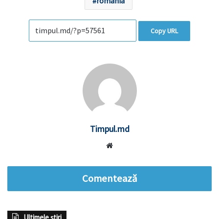
românia
Copy URL
Timpul.md
Website
Comentează
Ultimele știri