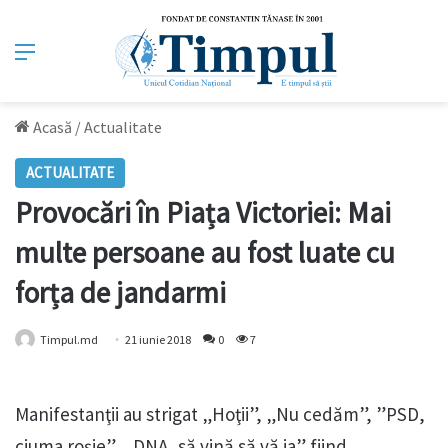
Meniu
Acasă
/
Actualitate
ACTUALITATE
Provocări în Piața Victoriei: Mai
multe persoane au fost luate cu
forța de jandarmi
Timpul.md
21 iunie 2018
0
7
Manifestanţii au strigat „Hoţii”, „Nu cedăm”, ”PSD,
ciuma roșie”, „DNA, să vină să vă ia” fiind