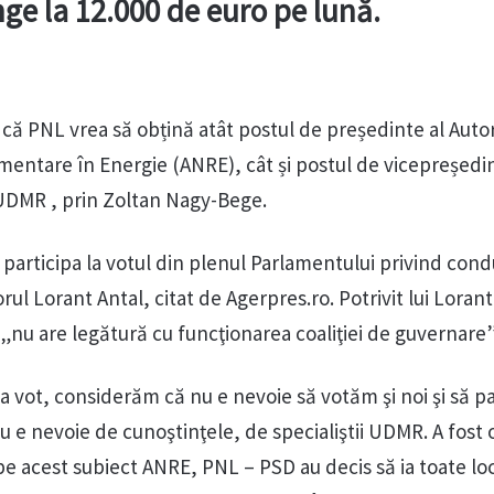
ge la 12.000 de euro pe lună.
i că PNL vrea să obțină atât postul de președinte al Autori
entare în Energie (ANRE), cât și postul de vicepreședi
DMR , prin Zoltan Nagy-Bege.
articipa la votul din plenul Parlamentului privind con
ul Lorant Antal, citat de Agerpres.ro. Potrivit lui Lorant
„nu are legătură cu funcţionarea coaliţiei de guvernare”
a vot, considerăm că nu e nevoie să votăm şi noi şi să p
 e nevoie de cunoştinţele, de specialiştii UDMR. A fost 
e acest subiect ANRE, PNL – PSD au decis să ia toate loc