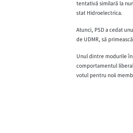
tentativă similară la nu
stat Hidroelectrica.
Atunci, PSD a cedat unul
de UDMR, să primească l
Unul dintre modurile în
comportamentul liberali
votul pentru noii membri