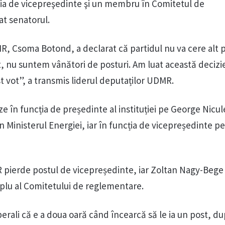
iţia de vicepreşedinte şi un membru în Comitetul de
at senatorul.
R, Csoma Botond, a declarat că partidul nu va cere alt 
, nu suntem vânători de posturi. Am luat această decizie
st vot”, a transmis liderul deputaților UDMR.
leze în funcția de președinte al instituției pe George Nicu
în Ministerul Energiei, iar în funcția de vicepreședinte pe
 pierde postul de vicepreședinte, iar Zoltan Nagy-Bege
plu al Comitetului de reglementare.
iberali că e a doua oară când încearcă să le ia un post, d