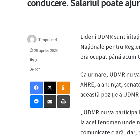
conducere. Salariul poate ajun
Liderii UDMR sunt iritaț
Timpul.md
Naționale pentru Reglem
20 aprilie 2023
era ocupat până acum U
0
273
Ca urmare, UDMR nu va p
Facebook
X
Odnoklassniki
ANRE, a anunţat, senator
această poziţie a UDMR 
Messenger
Distribuie prin mail
Tipărește
„UDMR nu va participa l
la acel fenomen unde nu
comunicare clară, dar, p