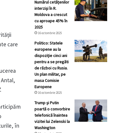
Numărul cetățenilor
interziși în R.
Moldova a crescut
cu aproape 45% în
2025
16 octombrie 2025
tății
Politico: Statele
nte care
europene au la
dispoziție cinci ani
pentru a se pregăti
de război cu Rusia.
ducerea
Un plan militar, pe
 Antal,
masa Comisie
Europene
.
16 octombrie 2025
Trump și Putin
articipăm
poartă o convorbire
o
telefonică înaintea
vizitei lui Zelenski la
urile, în
Washington