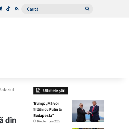
Tube
Telegram
TikTok
RSS
Caută
Salariul
Ultimele știri
Trump: „Mă voi
întâlni cu Putin la
Budapesta”
ă din
16 octombrie 2025