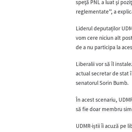
speţă PNL a luat şi poz
reglementate”, a explic
Liderul deputaților UDM
vom cere niciun alt post
de a nu participa la ace
Liberalii vor să îl insta
actual secretar de stat 
senatorul Sorin Bumb.
În acest scenariu, UDMR
să fie doar membru sim
UDMR-iștii îi acuză pe l