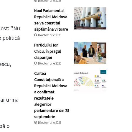
16 octombrie 2025
Noul Parlament al
Republicii Moldova
se va constitui
post: ”Nu
săptămâna viitoare
16 octombrie 2025
 politică
Partidul lui Ion
Chicu, în pragul
dispariției
lescu,
16 octombrie 2025
Curtea
Constituţională a
Republicii Moldova
a confirmat
rezultatele
 ar urma
alegerilor
parlamentare din 28
septembrie
16 octombrie 2025
upă o