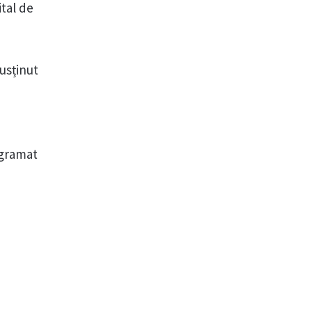
ital de
usținut
ogramat