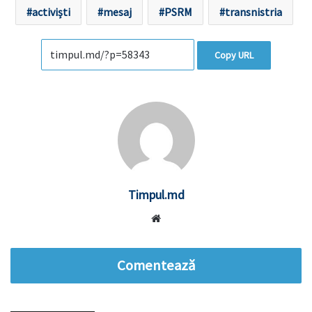
activiști
mesaj
PSRM
transnistria
Copy URL
Timpul.md
Website
Comentează