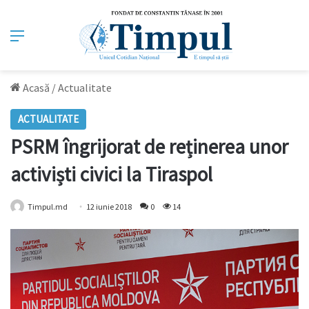
Meniu
Acasă
/
Actualitate
ACTUALITATE
PSRM îngrijorat de reținerea unor
activiști civici la Tiraspol
Timpul.md
12 iunie 2018
0
14