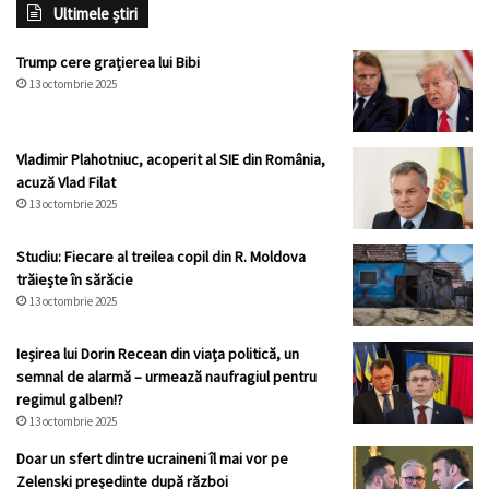
Ultimele știri
Trump cere grațierea lui Bibi
13 octombrie 2025
Vladimir Plahotniuc, acoperit al SIE din România,
acuză Vlad Filat
13 octombrie 2025
Studiu: Fiecare al treilea copil din R. Moldova
trăiește în sărăcie
13 octombrie 2025
Ieșirea lui Dorin Recean din viața politică, un
semnal de alarmă – urmează naufragiul pentru
regimul galben!?
13 octombrie 2025
Doar un sfert dintre ucraineni îl mai vor pe
Zelenski președinte după război