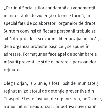
„Partidul Socialiștilor condamnă cu vehemență
manifestările de violență sub orice formă, în
special față de colaboratorii organelor de drept.
Suntem convinși că fiecare persoană trebuie să
aibă dreptul de a-și exprima liber poziția politică și
de a organiza proteste pașnice”, se spune în
adresare. Formațiunea face apel de schimbare a
măsurii preventive și de eliberare a persoanelor
reținute.
Oleg Horjan, la 6 iunie, a fost lipsit de imunitate și
reținut în izolatorul de detenție preventivă din
Tiraspol. El este învinuit de organizarea, pe 2 iunie,
a unui miting neautorizat „împotriva guvernării”