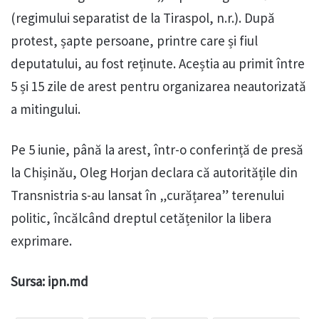
(regimului separatist de la Tiraspol, n.r.). După
protest, șapte persoane, printre care și fiul
deputatului, au fost reținute. Aceștia au primit între
5 și 15 zile de arest pentru organizarea neautorizată
a mitingului.
Pe 5 iunie, până la arest, într-o conferință de presă
la Chișinău, Oleg Horjan declara că autoritățile din
Transnistria s-au lansat în „curățarea” terenului
politic, încălcând dreptul cetățenilor la libera
exprimare.
Sursa: ipn.md