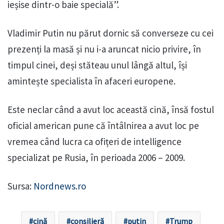
ieșise dintr-o baie specială”.
Vladimir Putin nu părut dornic să converseze cu cei
prezenți la masă și nu i-a aruncat nicio privire, în
timpul cinei, deși stăteau unul lângă altul, își
amintește specialista în afaceri europene.
Este neclar când a avut loc această cină, însă fostul
oficial american pune că întâlnirea a avut loc pe
vremea când lucra ca ofițeri de intelligence
specializat pe Rusia, în perioada 2006 – 2009.
Sursa:
Nordnews.ro
cină
consilieră
putin
Trump