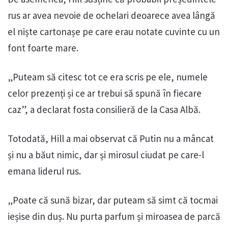
rus ar avea nevoie de ochelari deoarece avea lângă
el niște cartonașe pe care erau notate cuvinte cu un
font foarte mare.
„Puteam să citesc tot ce era scris pe ele, numele
celor prezenți și ce ar trebui să spună în fiecare
caz”, a declarat fosta consilieră de la Casa Albă.
Totodată, Hill a mai observat că Putin nu a mâncat
și nu a băut nimic, dar și mirosul ciudat pe care-l
emana liderul rus.
„Poate că sună bizar, dar puteam să simt că tocmai
ieșise din duș. Nu purta parfum și miroasea de parcă