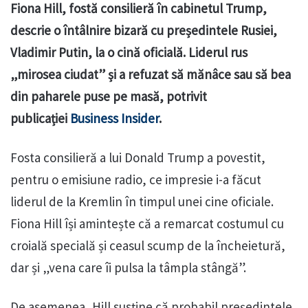
Fiona Hill, fostă consilieră în cabinetul Trump,
descrie o întâlnire bizară cu președintele Rusiei,
Vladimir Putin, la o cină oficială. Liderul rus
„mirosea ciudat” și a refuzat să mănâce sau să bea
din paharele puse pe masă, potrivit
publicației
Business Insider
.
Fosta consilieră a lui Donald Trump a povestit,
pentru o emisiune radio, ce impresie i-a făcut
liderul de la Kremlin în timpul unei cine oficiale.
Fiona Hill își amintește că a remarcat costumul cu
croială specială și ceasul scump de la încheietură,
dar și „vena care îi pulsa la tâmpla stângă”.
De asemenea, Hill susține că probabil președintele