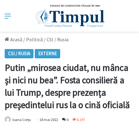
Meniu
Acasă
/
Politică
/
CSI / Rusia
CSI / RUSIA
EXTERNE
Putin „mirosea ciudat, nu mânca
și nici nu bea”. Fosta consilieră a
lui Trump, despre prezența
președintelui rus la o cină oficială
Ioana Crețu
18 mai 2022
0
8.197