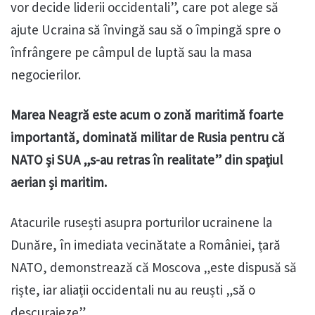
vor decide liderii occidentali”, care pot alege să
ajute Ucraina să învingă sau să o împingă spre o
înfrângere pe câmpul de luptă sau la masa
negocierilor.
Marea Neagră este acum o zonă maritimă foarte
importantă, dominată militar de Rusia pentru că
NATO și SUA „s-au retras în realitate” din spațiul
aerian și maritim.
Atacurile rusești asupra porturilor ucrainene la
Dunăre, în imediata vecinătate a României, țară
NATO, demonstrează că Moscova „este dispusă să
riște, iar aliații occidentali nu au reuști „să o
descurajeze”.