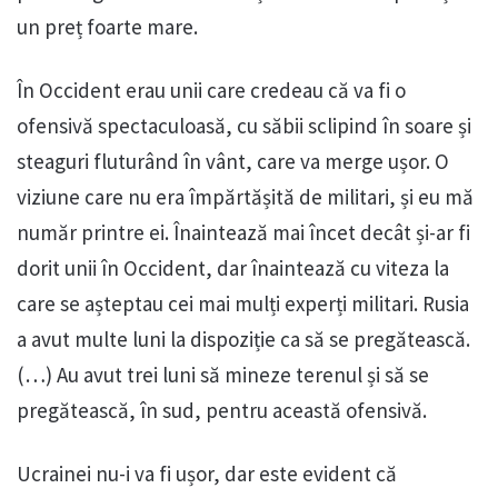
un preț foarte mare.
În Occident erau unii care credeau că va fi o
ofensivă spectaculoasă, cu săbii sclipind în soare și
steaguri fluturând în vânt, care va merge ușor. O
viziune care nu era împărtășită de militari, și eu mă
număr printre ei. Înaintează mai încet decât și-ar fi
dorit unii în Occident, dar înaintează cu viteza la
care se așteptau cei mai mulți experți militari. Rusia
a avut multe luni la dispoziție ca să se pregătească.
(…) Au avut trei luni să mineze terenul și să se
pregătească, în sud, pentru această ofensivă.
Ucrainei nu-i va fi ușor, dar este evident că