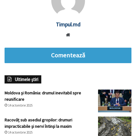
Timpul.md
Website
Comentează
Ultimele știri
Moldova și România: drumul inevitabil spre
reunificare
14 octombrie 2025
Racovăț sub asediul gropilor: drumuri
impracticabile și nervi întinși la maxim
14 octombrie 2025