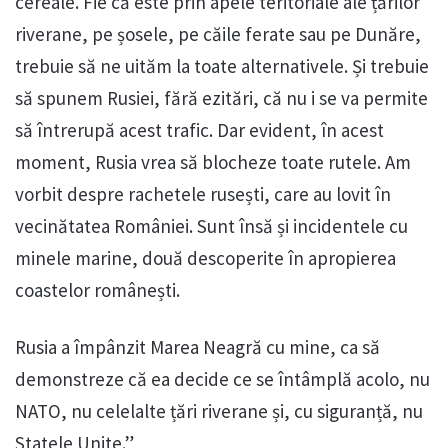
cereale. Fie că este prin apele teritoriale ale țărilor
riverane, pe șosele, pe căile ferate sau pe Dunăre,
trebuie să ne uităm la toate alternativele. Și trebuie
să spunem Rusiei, fără ezitări, că nu i se va permite
să întrerupă acest trafic. Dar evident, în acest
moment, Rusia vrea să blocheze toate rutele. Am
vorbit despre rachetele rusești, care au lovit în
vecinătatea României. Sunt însă și incidentele cu
minele marine, două descoperite în apropierea
coastelor românești.
Rusia a împânzit Marea Neagră cu mine, ca să
demonstreze că ea decide ce se întâmplă acolo, nu
NATO, nu celelalte țări riverane și, cu siguranță, nu
Statele Unite.”