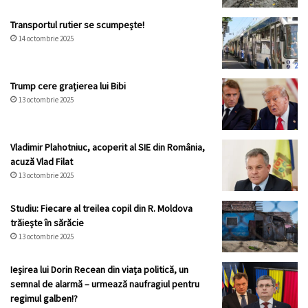
Transportul rutier se scumpește!
14 octombrie 2025
Trump cere grațierea lui Bibi
13 octombrie 2025
Vladimir Plahotniuc, acoperit al SIE din România,
acuză Vlad Filat
13 octombrie 2025
Studiu: Fiecare al treilea copil din R. Moldova
trăiește în sărăcie
13 octombrie 2025
Ieșirea lui Dorin Recean din viața politică, un
semnal de alarmă – urmează naufragiul pentru
regimul galben!?