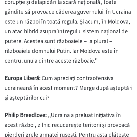
corupție și delapidări la scară națională, toate
gândite să provoace căderea guvernului. În Ucraina
este un război în toată regula. Și acum, în Moldova,
un atac hibrid asupra întregului sistem național de
putere. Acestea sunt războaiele – la plural –
războaiele domnului Putin. Iar Moldova este în
centrul unuia dintre aceste războaie.”
Europa Liberă:
Cum apreciați contraofensiva
ucraineană în acest moment? Merge după așteptări
și așteptărilor cui?
Philip Breedlove:
„Ucraina a preluat inițiativa în
acest război, zilnic recucerește teritorii și provoacă
pierderi grele armatei rusești. Pentru asta plătește