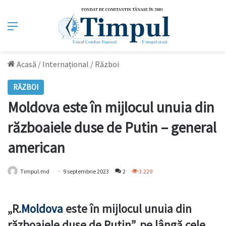
Meniu
Acasă
/
Internațional
/
Război
RĂZBOI
Moldova este în mijlocul unuia din
războaiele duse de Putin – general
american
Timpul.md
9 septembrie 2023
2
3.229
„R.
Moldova
este în mijlocul unuia din
războaiele duse de Putin”, pe lângă cele