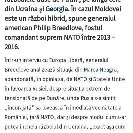
din Ucraina și
Georgia
. În cazul Moldovei
este un război hibrid, spune generalul
american Philip Breedlove, fostul
comandant suprem NATO între 2013 –
2016.
Într-un interviu cu Europa Liberă, generalul
Breedlove analizează situația din
Marea Neagră
,
abandonată, în opinia sa, de
NATO
și Statele Unite
în favoarea Rusiei, despre situația extrem de
tensionată de pe Dunăre, unde Rusia s-a simțit
„încurajată” să lovească în imediata vecinătate a
României, țară NATO, dar și despre modul cum s-ar
putea încheia războiul din Ucraina, „exact așa cum