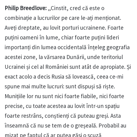
Philip Breedlove:
„Cinstit, cred că este o
combinație a lucrurilor pe care le-ați menționat.
Aveți dreptate, au lovit porturi ucrainene. Foarte
puțini oameni în lume, chiar foarte puțini lideri
importanți din lumea occidentală înțeleg geografia
acestei zone, la vărsarea Dunării, unde teritoriul
Ucrainei și cel al României sunt atât de apropiate. Și
exact acolo a decis Rusia să lovească, ceea ce-mi
spune mai multe lucruri: sunt dispuși să riște.
Munițiile lor nu sunt nici foarte fiabile, nici foarte
precise, cu toate acestea au lovit într-un spațiu
foarte restrâns, conștienți că puteau greși. Asta
înseamnă că nu se tem de o greșeală. Probabil au
mizat pe faptul că ar putea găsi o scuză