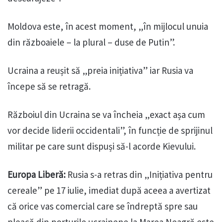
Moldova este, în acest moment, „în mijlocul unuia
din războaiele – la plural – duse de Putin”.
Ucraina a reușit să „preia inițiativa” iar Rusia va
începe să se retragă.
Războiul din Ucraina se va încheia „exact așa cum
vor decide liderii occidentali”, în funcție de sprijinul
militar pe care sunt dispuși să-l acorde Kievului.
Europa Liberă:
Rusia s-a retras din „Inițiativa pentru
cereale” pe 17 iulie, imediat după aceea a avertizat
că orice vas comercial care se îndreptă spre sau
pleacă din porturile ucrainene la Marea Neagră este