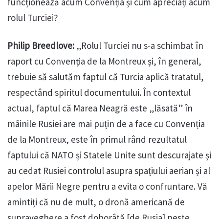
funcționează acum Convenția și cum apreciați acum
rolul Turciei?
Philip Breedlove:
„Rolul Turciei nu s-a schimbat în
raport cu Convenția de la Montreux și, în general,
trebuie să salutăm faptul că Turcia aplică tratatul,
respectând spiritul documentului. În contextul
actual, faptul că Marea Neagră este „lăsată” în
mâinile Rusiei are mai puțin de a face cu Convenția
de la Montreux, este în primul rând rezultatul
faptului că NATO și Statele Unite sunt descurajate și
au cedat Rusiei controlul asupra spațiului aerian și al
apelor Mării Negre pentru a evita o confruntare. Vă
amintiți că nu de mult, o dronă americană de
supraveghere a fost doborâtă [de Rusia] peste