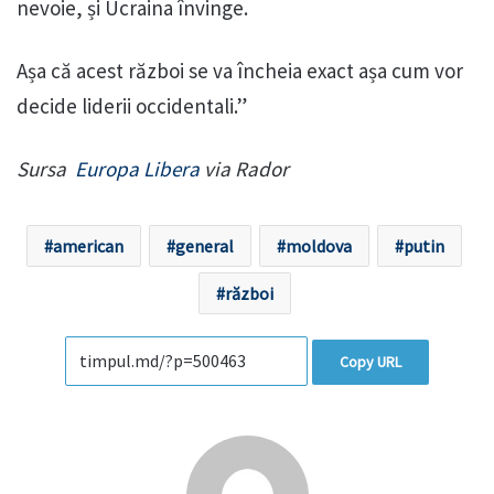
nevoie, și Ucraina învinge.
Așa că acest război se va încheia exact așa cum vor
decide liderii occidentali.”
Sursa
Europa Libera
via Rador
american
general
moldova
putin
război
Copy URL