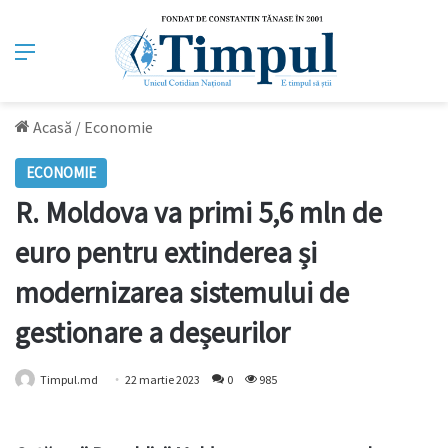
Meniu
Acasă
/
Economie
ECONOMIE
R. Moldova va primi 5,6 mln de
euro pentru extinderea și
modernizarea sistemului de
gestionare a deșeurilor
Timpul.md
22 martie 2023
0
985