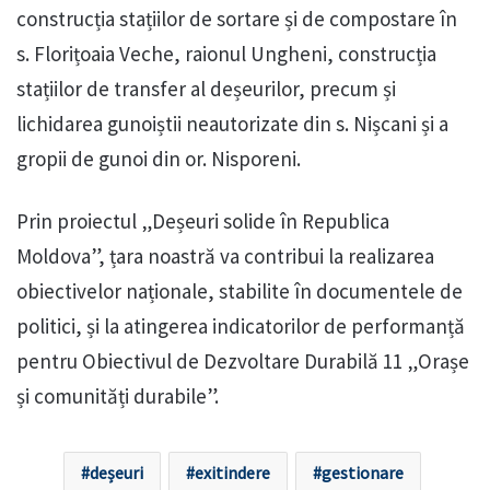
construcția stațiilor de sortare și de compostare în
s. Florițoaia Veche, raionul Ungheni, construcția
stațiilor de transfer al deșeurilor, precum și
lichidarea gunoiștii neautorizate din s. Nișcani și a
gropii de gunoi din or. Nisporeni.
Prin proiectul „Deșeuri solide în Republica
Moldova”, țara noastră va contribui la realizarea
obiectivelor naționale, stabilite în documentele de
politici, și la atingerea indicatorilor de performanță
pentru Obiectivul de Dezvoltare Durabilă 11 „Orașe
și comunități durabile”.
deșeuri
exitindere
gestionare