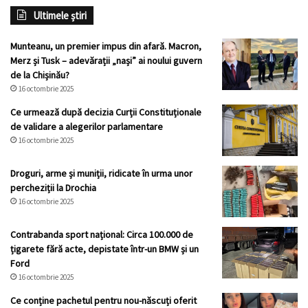
Ultimele știri
Munteanu, un premier impus din afară. Macron,
Merz și Tusk – adevărații „nași” ai noului guvern
de la Chișinău?
16 octombrie 2025
Ce urmează după decizia Curții Constituționale
de validare a alegerilor parlamentare
16 octombrie 2025
Droguri, arme și muniții, ridicate în urma unor
percheziții la Drochia
16 octombrie 2025
Contrabanda sport național: Circa 100.000 de
țigarete fără acte, depistate într-un BMW și un
Ford
16 octombrie 2025
Ce conține pachetul pentru nou-născuți oferit