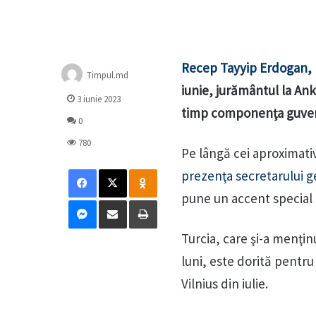
Recep Tayyip Erdogan, r
Timpul.md
iunie, jurământul la Ank
3 iunie 2023
timp componenţa guvern
0
780
Pe lângă cei aproximati
Facebook
X
Odnoklassniki
prezenţa secretarului g
pune un accent special a
Messenger
Distribuie prin mail
Tipărește
Turcia, care şi-a menţinu
luni, este dorită pentru
Vilnius din iulie.