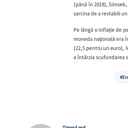
(până în 2018), Simsek, 
sarcina de a restabili un
Pe lângă o inflaţie de 
moneda naţională era în 
(22,5 pentru un euro), î
a întârzia scufundarea s
Er
Timpul.md