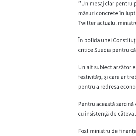
”Un mesaj clar pentru p
măsuri concrete în lupta
Twitter actualul minist
În pofida unei Constituţi
critice Suedia pentru că 
Un alt subiect arzător es
festivităţi, şi care ar t
pentru a redresa econom
Pentru această sarcină 
cu insistenţă de câteva z
Fost ministru de finanţ