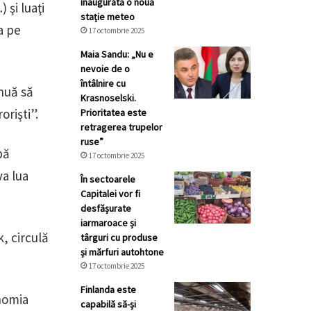
inaugurată o nouă
 şi luaţi
stație meteo
a pe
17 octombrie 2025
Maia Sandu: „Nu e
nevoie de o
întâlnire cu
inuă să
Krasnoselski.
orişti”.
Prioritatea este
retragerea trupelor
ruse”
pă
17 octombrie 2025
va lua
În sectoarele
Capitalei vor fi
desfășurate
iarmaroace și
, circulă
târguri cu produse
și mărfuri autohtone
17 octombrie 2025
Finlanda este
onomia
capabilă să-și