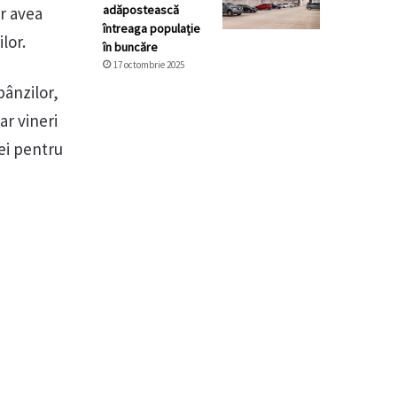
adăpostească
ar avea
întreaga populație
lor.
în buncăre
17 octombrie 2025
bânzilor,
ar vineri
ei pentru