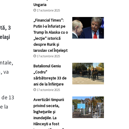
Ungaria
17 octombrie 2025
„Financial Times”:
Putin l-a înfuriat pe
tă, 3
Trump în Alaska cu o
elaşi
„lecție” istorică
despre Rurik și
Iaroslav cel Înțelept
17 octombrie 2025
ntale,
Batalionul Geniu
ă
, va
„Codru”
sărbătorește 33 de
ani de la înființare
17 octombrie 2025
p de 13
Avertizări timpurii
e la
privind seceta,
înghețurile și
inundațiile. La
Hâncești a fost