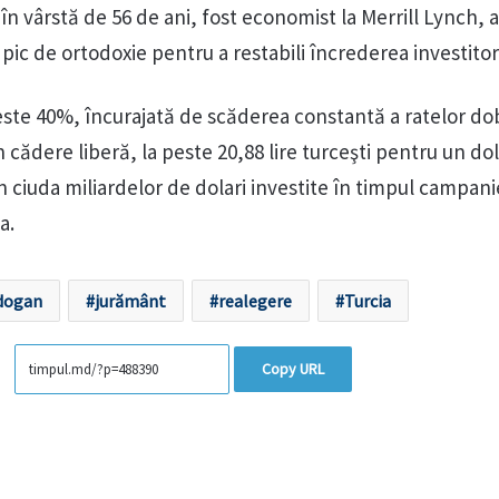
în vârstă de 56 de ani, fost economist la Merrill Lynch, 
 pic de ortodoxie pentru a restabili încrederea investitori
peste 40%, încurajată de scăderea constantă a ratelor do
cădere liberă, la peste 20,88 lire turceşti pentru un dol
n ciuda miliardelor de dolari investite în timpul campani
a.
dogan
jurământ
realegere
Turcia
Copy URL