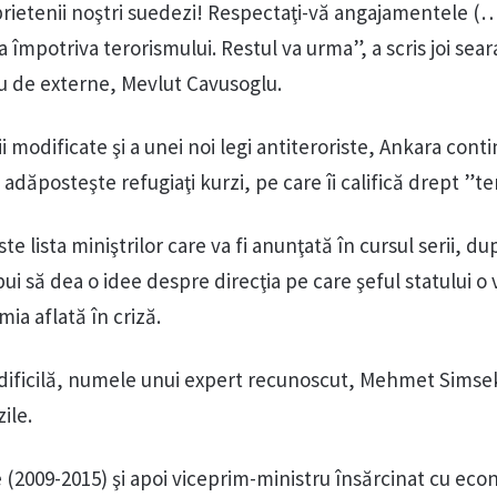
rietenii noştri suedezi! Respectaţi-vă angajamentele (…)
 împotriva terorismului. Restul va urma”, a scris joi sear
ru de externe, Mevlut Cavusoglu.
i modificate şi a unei noi legi antiteroriste, Ankara cont
adăposteşte refugiaţi kurzi, pe care îi califică drept ”ter
te lista miniştrilor care va fi anunţată în cursul serii, du
rebui să dea o idee despre direcţia pe care şeful statului o 
ia aflată în criză.
dificilă, numele unui expert recunoscut, Mehmet Simsek
ile.
e (2009-2015) şi apoi viceprim-ministru însărcinat cu ec