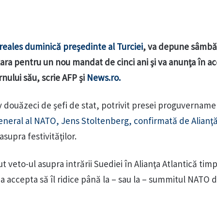
eales duminică preşedinte al Turciei
, va depune sâmbă
ara pentru un nou mandat de cinci ani şi va anunţa în ac
ului său, scrie AFP și
News.ro.
v douăzeci de şefi de stat, potrivit presei proguvername
eneral al NATO, Jens Stoltenberg, confirmată de Alianţ
supra festivităţilor.
t veto-ul asupra intrării Suediei în Alianţa Atlantică tim
 a accepta să îl ridice până la – sau la – summitul NATO d