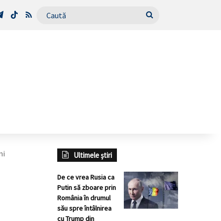
Tube
Telegram
TikTok
RSS
Caută
ni
Ultimele știri
De ce vrea Rusia ca
Putin să zboare prin
România în drumul
său spre întâlnirea
cu Trump din